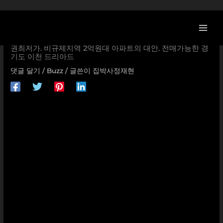
콘
텐
츠
<할인/이벤트> 경기도 용인,오산,수원의 반값도 안되는 수도
로
권최저가. 비규제지역 2억원대 아파트의 대안. 전매가능한 경
기도 이천 드리아드
건
너
댓글 달기
/
Buzz
/ 글쓴이
집박사정재현
뛰
기