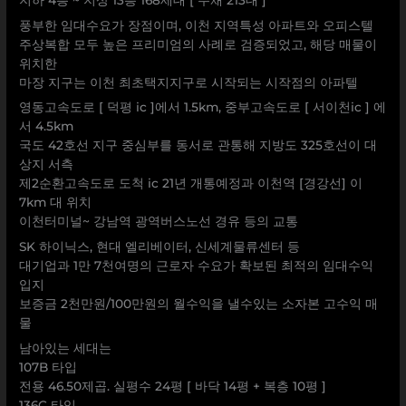
풍부한 임대수요가 장점이며, 이천 지역특성 아파트와 오피스텔
주상복합 모두 높은 프리미엄의 사례로 검증되었고, 해당 매물이
위치한
마장 지구는 이천 최초택지지구로 시작되는 시작점의 아파텔
영동고속도로 [ 덕평 ic ]에서 1.5km, 중부고속도로 [ 서이천ic ] 에
서 4.5km
국도 42호선 지구 중심부를 동서로 관통해 지방도 325호선이 대
상지 서측
제2순환고속도로 도척 ic 21년 개통예정과 이천역 [경강선] 이
7km 대 위치
이천터미널~ 강남역 광역버스노선 경유 등의 교통
SK 하이닉스, 현대 엘리베이터, 신세계물류센터 등
대기업과 1만 7천여명의 근로자 수요가 확보된 최적의 임대수익
입지
보증금 2천만원/100만원의 월수익을 낼수있는 소자본 고수익 매
물
남아있는 세대는
107B 타입
전용 46.50제곱. 실평수 24평 [ 바닥 14평 + 복층 10평 ]
136C 타입