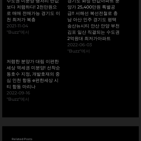
수도권 미분양 땡처리 반값
경기도 화성 반값아파트 분
보다 저렴하다! 2천만원으
양가 25,400만원 특별공
로 매매 전매가능 경기도 이
급!! 서해선 복선전철로 충
천 최저가 복층
남 아산 인주 경기도 평택
2021-11-04
송산뉴시티 안산 안양 부천
"Buzz"에서
김포 일산 직결되는 수도권
2억원대 최저가아파트
2022-06-03
"Buzz"에서
저렴한 분양가 대림 이편한
세상 역세권 미분양! 선착순
동호수 지정, 개발호재의 중
심 인천 항동 e편한세상 시
티 항동 마리나
2022-09-16
"Buzz"에서
Related Posts