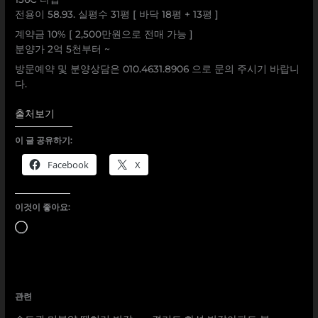
전용이 58.93. 실평수 31평 [ 바닥 18평 + 13평 ]
계약금 10% [ 2,500만원으로 전매 가능 ]
분양가 2억 5천부터 ~
방문예약 및 분양상담은 010.4631.8906 으로 문의 주시기 바랍니
다.
출처보기
이 글 공유하기:
Facebook
X
이것이 좋아요:
로
드
중...
관련