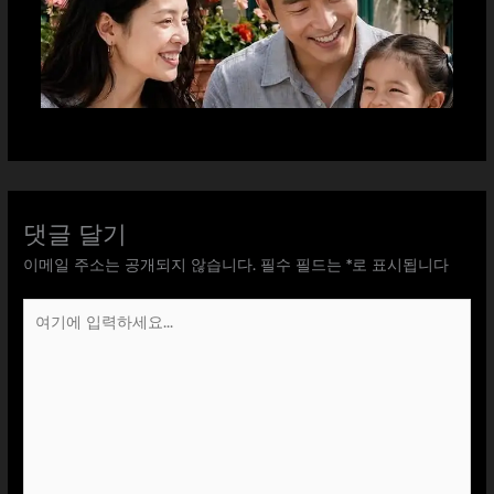
댓글 달기
이메일 주소는 공개되지 않습니다.
필수 필드는
*
로 표시됩니다
여
기
에
입
력
하
세
요...