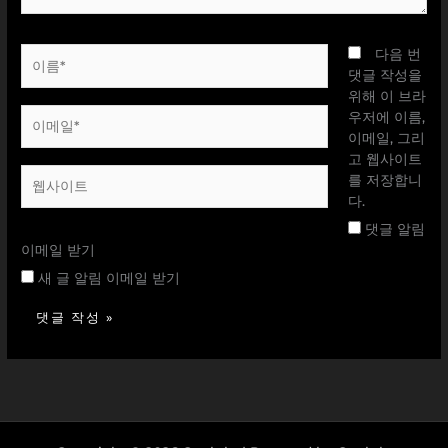
이
다음 번
름
댓글 작성을
*
위해 이 브라
이
우저에 이름,
메
이메일, 그리
일
고 웹사이트
웹
*
를 저장합니
사
다.
이
댓글 알림
트
이메일 받기
새 글 알림 이메일 받기