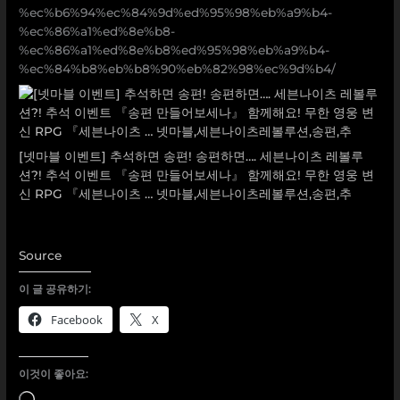
%ec%b6%94%ec%84%9d%ed%95%98%eb%a9%b4-
%ec%86%a1%ed%8e%b8-
%ec%86%a1%ed%8e%b8%ed%95%98%eb%a9%b4-
%ec%84%b8%eb%b8%90%eb%82%98%ec%9d%b4/
[넷마블 이벤트] 추석하면 송편! 송편하면…. 세븐나이츠 레볼루
션?! 추석 이벤트 『송편 만들어보세나』 함께해요! 무한 영웅 변
신 RPG 『세븐나이츠 … 넷마블,세븐나이츠레볼루션,송편,추
Source
이 글 공유하기:
Facebook
X
이것이 좋아요:
로