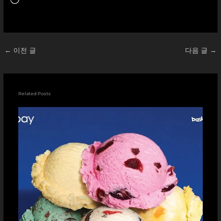
드
중...
←
이전 글
다음 글
→
Related Posts