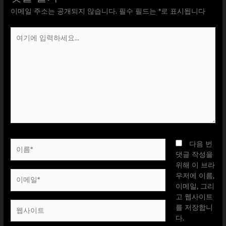
이메일 주소는 공개되지 않습니다.
필수 필드는
*
로 표시됩니다
여
기
에
입
력
하
세
요...
이
다음 번
름
댓글 작성을
*
위해 이 브라
이
우저에 이름,
메
이메일, 그리
일
고 웹사이트
웹
*
를 저장합니
사
다.
이