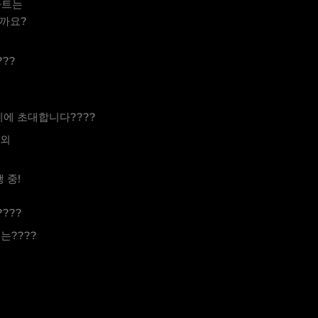
파트는
닐까요?
??
이에 초대합니다????
 외
 중!
???
는????