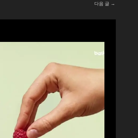
다음 글
→