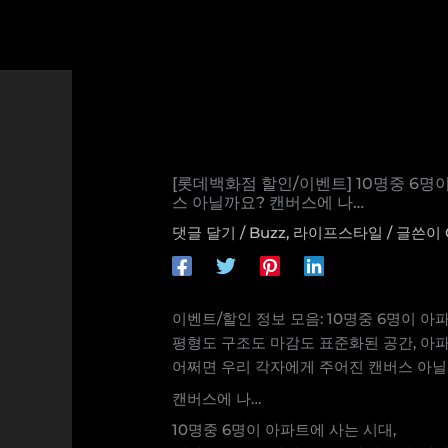
콘
텐
츠
로
건
너
뛰
기
[롯데백화점 할인/이벤트] 10명중 6명
스 아닐까요? 캔버스에 나…
댓글 달기
/
Buzz
,
라이프스타일
/ 글쓴이
이벤트/할인 정보 모음: 10명중 6명이 아
평형도 구조도 마감도 표준화된 공간, 아
어쩌면 우리 각자에게 주어진 캔버스 아
캔버스에 나…
10명중 6명이 아파트에 사는 시대,