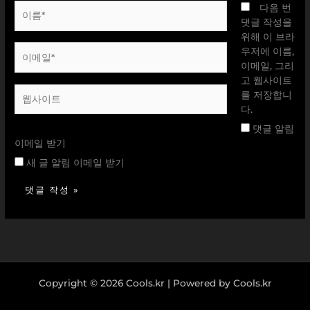
이
다음 번
름
댓글 작성을
*
위해 이 브라
이
우저에 이름,
메
이메일, 그리
일
고 웹사이트
웹
*
를 저장합니
사
다.
이
댓글 알림
트
이메일 받기
새 글 알림 이메일 받기
Copyright © 2026 Cools.kr | Powered by Cools.kr