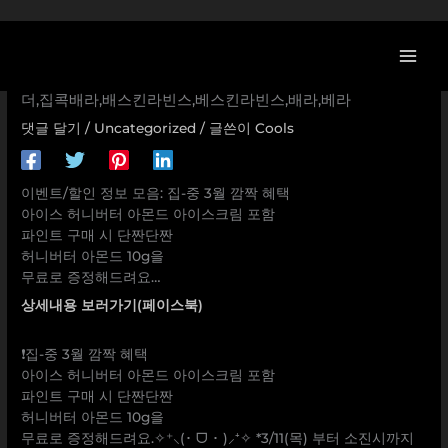
콘
[배스킨라빈스 할인/이벤트] 집-중 3월 깜짝 혜택 아이스 허니
텐
버터 아몬드 아이스크림 포함 파인트 구매 시 단짠단짠 허니
츠
버터 아몬드 10g을 무료로 증정해드려요… 배라배달,해피오
로
더,집콕배라,배스킨라빈스,베스킨라빈스,배라,베라
건
댓글 달기
/
Uncategorized
/ 글쓴이
Cools
너
뛰
기
이벤트/할인 정보 모음: 집-중 3월 깜짝 혜택
아이스 허니버터 아몬드 아이스크림 포함
파인트 구매 시 단짠단짠
허니버터 아몬드 10g을
무료로 증정해드려요…
상세내용 보러가기(페이스북)
❗집-중 3월 깜짝 혜택
아이스 허니버터 아몬드 아이스크림 포함
파인트 구매 시 단짠단짠
허니버터 아몬드 10g을
무료로 증정해드려요.✧⁺⸜(･ ᗜ ･ )⸝⁺✧ *3/11(목) 부터 소진시까지