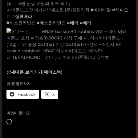
@___ 3월 신상 이달의 맛도 먹고,
K-아몬드도 챙겨가자! *제조원:(주)길림양행
#배라배달
#해피오
더
#집콕배라
#배스킨라빈스
#베스킨라빈스
#배라
#베라
상세내용 보러가기(페이스북)
이 글 공유하기:
Facebook
X
이것이 좋아요:
로
드
중...