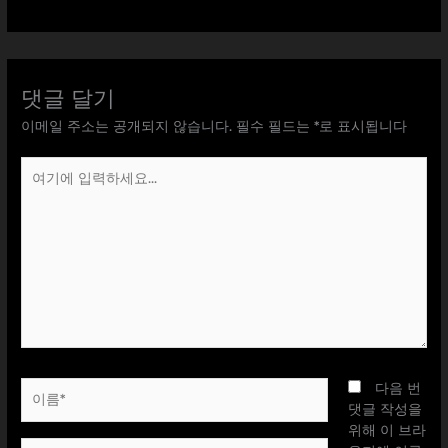
댓글 달기
이메일 주소는 공개되지 않습니다.
필수 필드는
*
로 표시됩니다
여
기
에
입
력
하
세
요...
이
다음 번
름
댓글 작성을
*
위해 이 브라
이