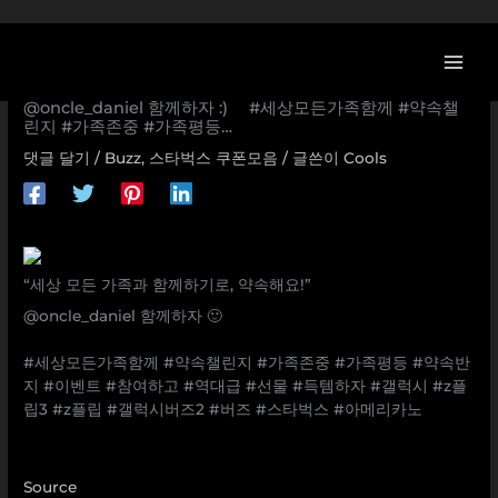
콘
텐
츠
[스타벅스 이벤트] “세상 모든 가족과 함께하기로, 약속해요!”
로
@oncle_daniel 함께하자 :) ⠀ #세상모든가족함께 #약속챌
린지 #가족존중 #가족평등…
건
너
댓글 달기
/
Buzz
,
스타벅스 쿠폰모음
/ 글쓴이
Cools
뛰
기
“세상 모든 가족과 함께하기로, 약속해요!”
@oncle_daniel 함께하자 🙂
⠀
#세상모든가족함께 #약속챌린지 #가족존중 #가족평등 #약속반
지 #이벤트 #참여하고 #역대급 #선물 #득템하자 #갤럭시 #z플
립3 #z플립 #갤럭시버즈2 #버즈 #스타벅스 #아메리카노
Source