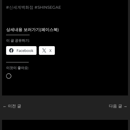
⠀
#신세계백화점 #SHINSEGAE
상세내용 보러가기(페이스북)
이 글 공유하기:
Facebook
X
이것이 좋아요:
로
드
중...
←
이전 글
다음 글
→