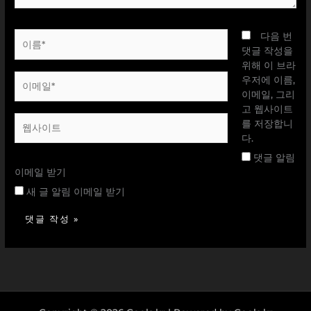
이
다음 번
름
댓글 작성을
*
위해 이 브라
이
우저에 이름,
메
이메일, 그리
일
고 웹사이트
웹
*
를 저장합니
사
다.
이
댓글 알림
트
이메일 받기
새 글 알림 이메일 받기