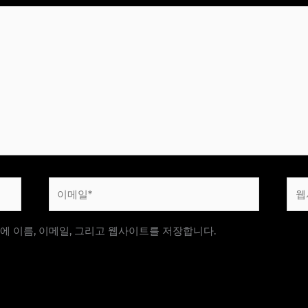
이
웹
메
사
일
이
에 이름, 이메일, 그리고 웹사이트를 저장합니다.
*
트