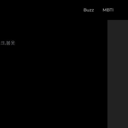
Buzz
MBTI
위크,봄옷