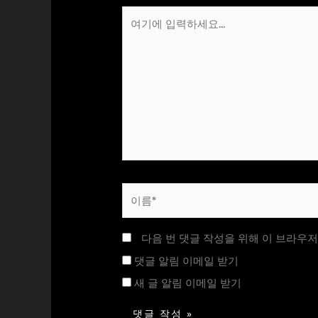
여
기
에
입
력
하
세
요...
이
름
*
다음 번 댓글 작성을 위해 이 브라우저
댓글 알림 이메일 받기
새 글 알림 이메일 받기