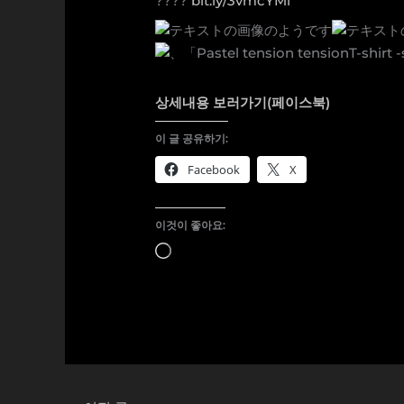
????
bit.ly/3vmcYMl
상세내용 보러가기(페이스북)
이 글 공유하기:
Facebook
X
이것이 좋아요:
로
드
중...