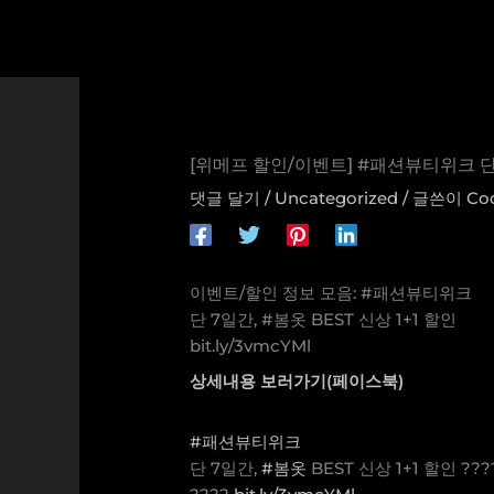
콘
텐
츠
로
건
너
[위메프 할인/이벤트] #패션뷰티위크 단 7일
뛰
기
댓글 달기
/
Uncategorized
/ 글쓴이
Co
이벤트/할인 정보 모음: #패션뷰티위크
단 7일간, #봄옷 BEST 신상 1+1 할인
bit.ly/3vmcYMl
상세내용 보러가기(페이스북)
#패션뷰티위크
단 7일간,
#봄옷
BEST 신상 1+1 할인 ???