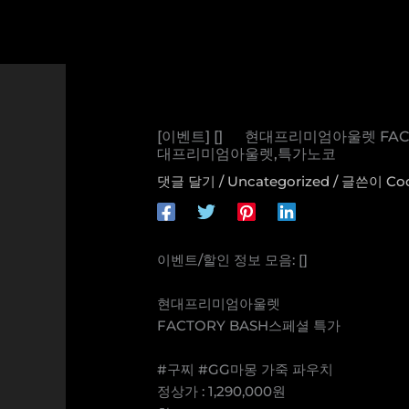
콘
텐
츠
로
건
너
[이벤트] [] 현대프리미엄아울렛 FACT
뛰
대프리미엄아울렛,특가노코
기
댓글 달기
/
Uncategorized
/ 글쓴이
Co
이벤트/할인 정보 모음: []
현대프리미엄아울렛
FACTORY BASH스페셜 특가
#구찌 #GG마몽 가죽 파우치
정상가 : 1,290,000원