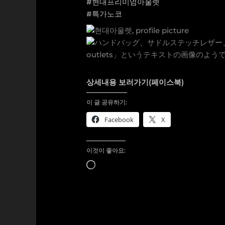
#현대프리미엄아울렛
#특가노코
상세내용 보러가기(페이스북)
이 글 공유하기:
Facebook
X
이것이 좋아요:
로
드
중...