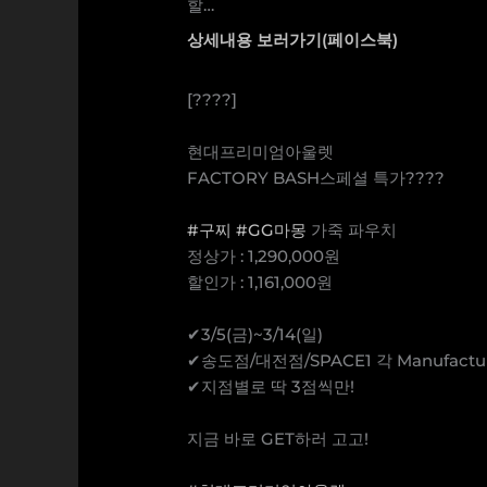
할…
상세내용 보러가기(페이스북)
[????]
현대프리미엄아울렛
FACTORY BASH스페셜 특가????
#구찌
#GG마몽
가죽 파우치
정상가 : 1,290,000원
할인가 : 1,161,000원
✔3/5(금)~3/14(일)
✔송도점/대전점/SPACE1 각 Manufactu
✔지점별로 딱 3점씩만!
지금 바로 GET하러 고고!