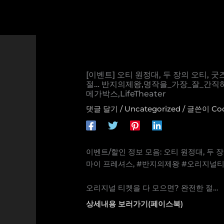
콘
텐
츠
로
건
너
[이벤트] 오티 원정대, 두 장의 오티,
뛰
절… 반지의제왕,명작을_가장_잘_간
기
메가박스,LifeTheater
댓글 달기
/
Uncategorized
/ 글쓴이
Co
이벤트/할인 정보 모음: 오티 원정대, 두 
마이 프레셔스, #반지의제왕 #오리지널
⠀⠀⠀⠀⠀⠀
오리지널 티켓을 다 모으면? 완전한 절…
상세내용 보러가기(페이스북)