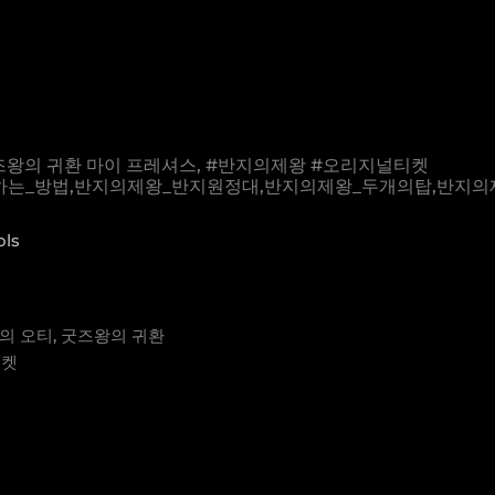
 굿즈왕의 귀환 마이 프레셔스, #반지의제왕 #오리지널티켓 ⠀⠀⠀⠀
직하는_방법,반지의제왕_반지원정대,반지의제왕_두개의탑,반지의
ols
장의 오티, 굿즈왕의 귀환
티켓