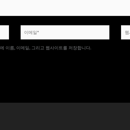
이
웹
메
사
일
이
에 이름, 이메일, 그리고 웹사이트를 저장합니다.
*
트