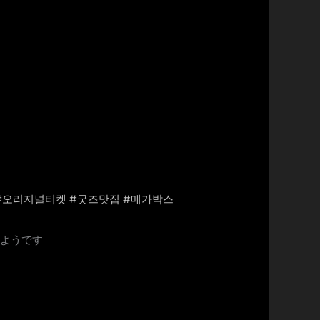
#오리지널티켓
#굿즈맛집
#메가박스