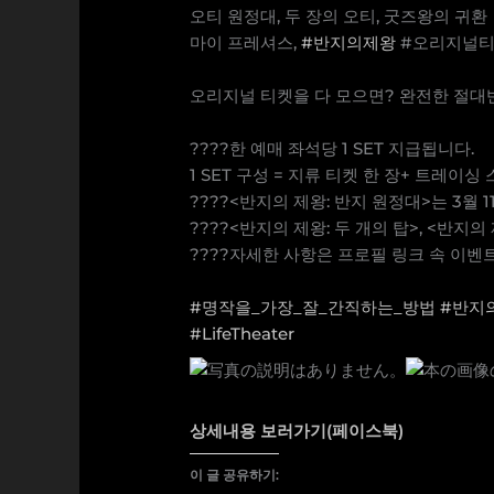
오티 원정대, 두 장의 오티, 굿즈왕의 귀환
마이 프레셔스,
#반지의제왕
#오리지널
⠀⠀⠀⠀⠀⠀
오리지널 티켓을 다 모으면? 완전한 절대반
⠀⠀⠀⠀⠀⠀
????한 예매 좌석당 1 SET 지급됩니다.
1 SET 구성 = 지류 티켓 한 장+ 트레이싱
????<반지의 제왕: 반지 원정대>는 3월 
????<반지의 제왕: 두 개의 탑>, <반지
????자세한 사항은 프로필 링크 속 이벤
⠀⠀⠀⠀⠀⠀
#명작을_가장_잘_간직하는_방법
#반지
#LifeTheater
상세내용 보러가기(페이스북)
이 글 공유하기: