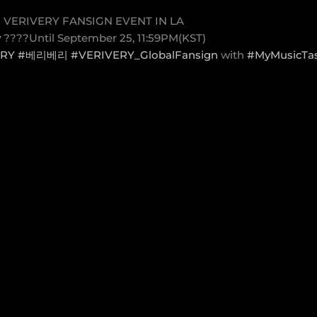
22 VERIVERY FANSIGN EVENT IN LA
w
????️Until September 25, 11:59PM(KST)
ERY
#베리베리
#VERIVERY_GlobalFansign
with
#MyMusicTa