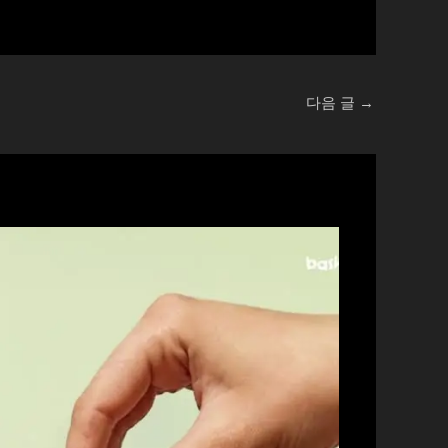
다음 글
→