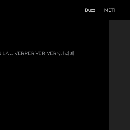
Buzz
MBTI
 IN LA … VERRER,VERIVERY,베리베