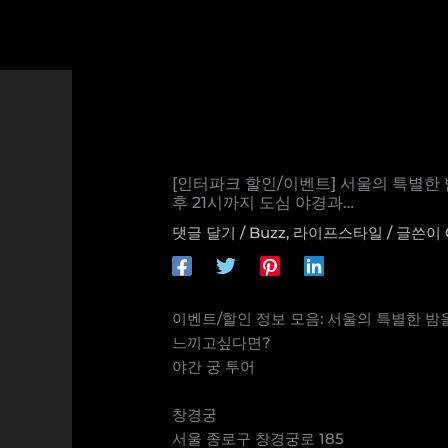
콘
텐
츠
로
건
너
뛰
기
[인터파크 할인/이벤트] 서울의 특별한 
후 21시까지 도심 야경과…
댓글 달기
/
Buzz
,
라이프스타일
/ 글쓴이
이벤트/할인 정보 모음: 서울의 특별한 밤
느끼고싶다면?
야간 궁 투어
⠀
창경궁
서울 종로구 창경궁로 185