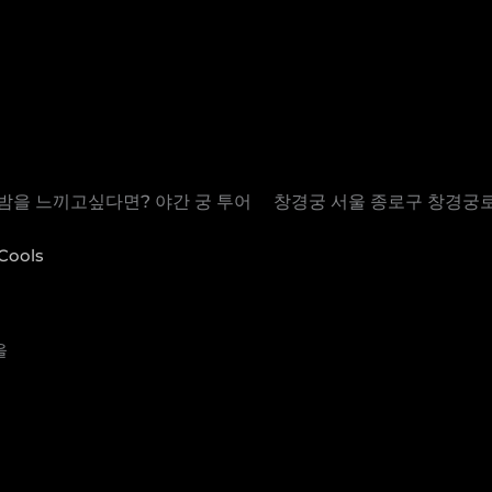
밤을 느끼고싶다면? 야간 궁 투어 ⠀ 창경궁 서울 종로구 창경궁로
Cools
을