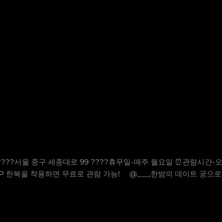
 ????서울 중구 세종대로 99 ????휴무일-매주 월요일 ⏰관람시간
TIP 한복을 착용하면 무료로 관람 가능! ⠀ @___,한밤의 데이트 궁으