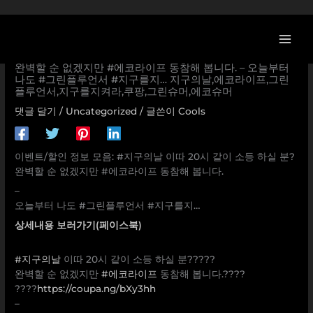
콘
텐
츠
[쿠팡 할인/이벤트] #지구의날 이따 20시 같이 소등 하실 분?
로
완벽할 순 없겠지만 #에코라이프 동참해 봅니다. – 오늘부터
나도 #그린플루언서 #지구를지… 지구의날,에코라이프,그린
건
플루언서,지구를지켜라,쿠팡,그린슈머,에코슈머
너
뛰
댓글 달기
/
Uncategorized
/ 글쓴이
Cools
기
이벤트/할인 정보 모음: #지구의날 이따 20시 같이 소등 하실 분?
완벽할 순 없겠지만 #에코라이프 동참해 봅니다.
–
오늘부터 나도 #그린플루언서 #지구를지…
상세내용 보러가기(페이스북)
#지구의날
이따 20시 같이 소등 하실 분?????
완벽할 순 없겠지만
#에코라이프
동참해 봅니다.????
????
https://coupa.ng/bXy3hh
–