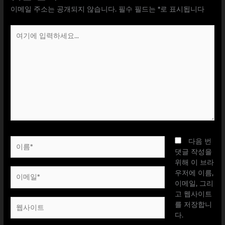
이메일 주소는 공개되지 않습니다.
필수 필드는
*
로 표시됩니다
여
기
에
입
력
하
세
요...
이
다음 번
름
댓글 작성을
*
위해 이 브라
이
우저에 이름,
메
이메일, 그리
일
고 웹사이트
웹
*
를 저장합니
사
다.
이