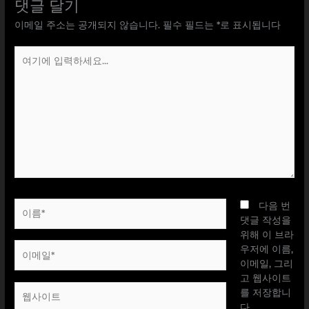
댓글 달기
이메일 주소는 공개되지 않습니다.
필수 필드는
*
로 표시됩니다
여
기
에
입
력
하
세
요...
이
다음 번
름
댓글 작성을
*
위해 이 브라
이
우저에 이름,
메
이메일, 그리
일
고 웹사이트
웹
*
를 저장합니
사
다.