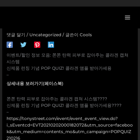
콘
[토니모리 스트리트 할인/이벤트] 쫀쫀 탄력 피부로 잡아주는
텐
콜라겐 캡쳐 시스템 신제품 런칭 기념 POP QUIZ! 콜라겐 앰
츠
플 받아가세용 –
로
댓글 달기
/
Uncategorized
/ 글쓴이
Cools
건
너
뛰
이벤트/할인 정보 모음: 쫀쫀 탄력 피부로 잡아주는 콜라겐 캡쳐
기
시스템
신제품 런칭 기념 POP QUIZ! 콜라겐 앰플 받아가세용
–
상세내용 보러가기(페이스북)
쫀쫀 탄력 피부로 잡아주는 콜라겐 캡쳐 시스템????
신제품 런칭 기념 POP QUIZ! 콜라겐 앰플 받아가세용????
–
https://tonystreet.com/event/event_event_view.do?
i_sEventcd=EVT20210202000182072&utm_source=faceboo
k&utm_medium=contents_mo&utm_campaign=POPQUIZ
210216