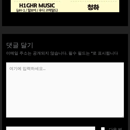
댓글 달기
이메일 주소는 공개되지 않습니다.
필수 필드는
*
로 표시됩니다
여
기
에
입
력
하
세
요...
이
다음 번