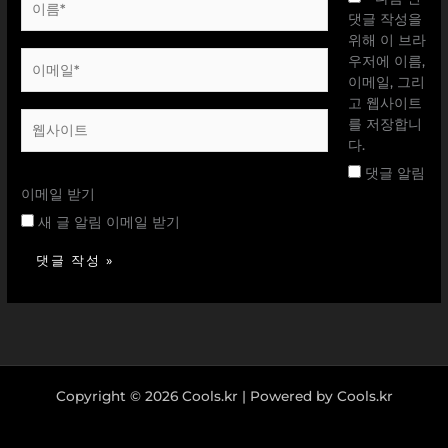
름
댓글 작성을
*
위해 이 브라
이
우저에 이름,
메
이메일, 그리
일
고 웹사이트
웹
*
를 저장합니
사
다.
이
댓글 알림
트
이메일 받기
새 글 알림 이메일 받기
Copyright © 2026 Cools.kr | Powered by Cools.kr