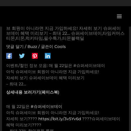
콘
텐
츠
[티몬 이벤트] 매 월 22일은 #슈퍼세이브데이 아직 슈퍼세이
로
브 회원이 아니라면 지금 가입하세요! 자세히 보기 슈퍼세이
브데이 혜택 미리보기 – 최대 22… 슈퍼세이브데이,타임커머스
건
티몬,티몬,럭키타임,필수특가,티몬블랙딜
너
뛰
댓글 달기
/
Buzz
/ 글쓴이
Cools
기
이벤트/할인 정보 모음: 매 월 22일은 #슈퍼세이브데이
아직 슈퍼세이브 회원이 아니라면 지금 가입하세요!
자세히 보기 슈퍼세이브데이 혜택 미리보기
– 최대 22…
상세내용 보러가기(페이스북)
매 월 22일은
#슈퍼세이브데이
아직 슈퍼세이브 회원이 아니라면 지금 가입하세요!
자세히 보기????
https://bit.ly/3v5Yv6d
????슈퍼세이브데이
혜택 미리보기????
– 최대 22% 할인쿠폰 룰렛