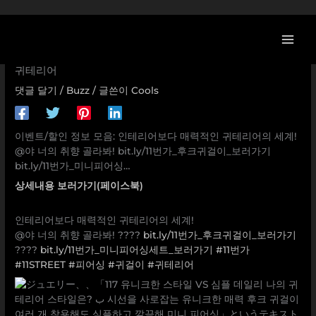
콘
[11번가 할인/이벤트] 인테리어보다 매력적인 귀테리어의 세
텐
계! @야 너의 취향 골라봐! bit.ly/11번가_후크귀걸이_보러가
츠
기 bit.ly/11번가_미니피어싱… 11번가,11STREET,피어싱,귀걸이,
로
귀테리어
건
댓글 달기
/
Buzz
/ 글쓴이
Cools
너
뛰
기
이벤트/할인 정보 모음: 인테리어보다 매력적인 귀테리어의 세계!
@야 너의 취향 골라봐! bit.ly/11번가_후크귀걸이_보러가기
bit.ly/11번가_미니피어싱…
상세내용 보러가기(페이스북)
인테리어보다 매력적인 귀테리어의 세계!
@야 너의 취향 골라봐! ????
bit.ly/11번가_후크귀걸이_보러가기
????
bit.ly/11번가_미니피어싱세트_보러가기
#11번가
#11STREET
#피어싱
#귀걸이
#귀테리어