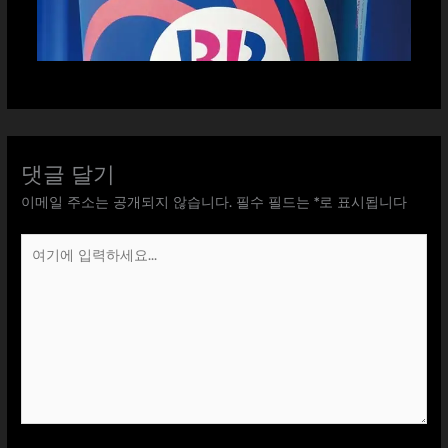
댓글 달기
이메일 주소는 공개되지 않습니다.
필수 필드는
*
로 표시됩니다
여
기
에
입
력
하
세
요...