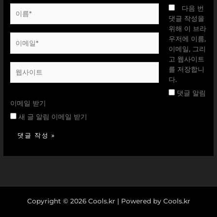
이
다음 번
름
댓글 작성을
*
위해 이 브라
이
우저에 이름,
메
이메일, 그리
일
고 웹사이트
웹
*
를 저장합니
사
다.
이
댓글 알림
트
이메일 받기
새 글 알림 이메일 받기
Copyright © 2026 Cools.kr | Powered by Cools.kr