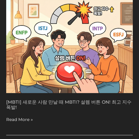
람
만
날
때
MBTI?
설
렘
버
튼
ON!
최
고
지
수
폭
발!
[MBTI] 새로운 사람 만날 때 MBTI? 설렘 버튼 ON! 최고 지수
폭발!
Read More »