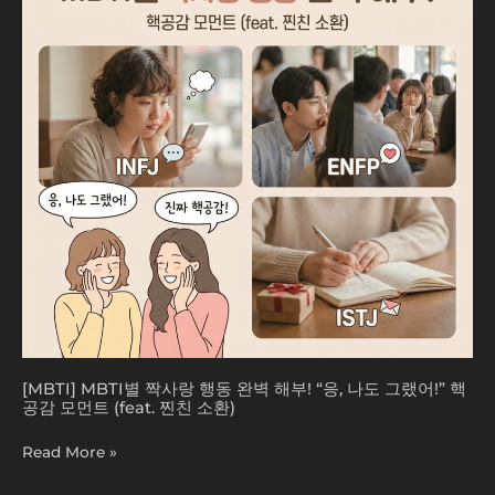
사
랑
행
동
완
벽
해
부!
“응,
나
도
그
랬
어!”
핵
공
감
[MBTI] MBTI별 짝사랑 행동 완벽 해부! “응, 나도 그랬어!” 핵
모
공감 모먼트 (feat. 찐친 소환)
먼
트
Read More »
(feat.