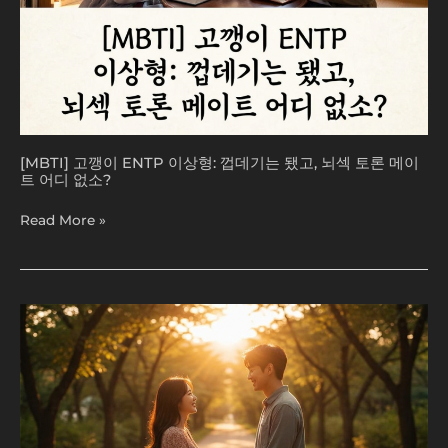
고,
뇌
섹
토
론
메
이
트
[MBTI] 고깽이 ENTP 이상형: 껍데기는 됐고, 뇌섹 토론 메이
어
트 어디 없소?
디
없
Read More »
소?
[MBTI]
MBTI
가
찾
아
준
내