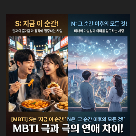
찐
친
소
[MBTI]
환)
S
는
“지
금
이
순
간!”
N
은
“그
순
간
이
후
의
모
든
것!”