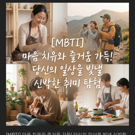
[MBTI]
마
음
치
유
와
즐
거
움
가
득!
당
신
의
일
상
을
빛
낼
신
박
[MBTI] 마음 치유와 즐거움 가득! 당신의 일상을 빛낼 신박한