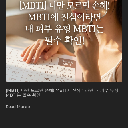
손
해!
MBTI
에
진
심
이
라
면
내
피
부
유
형
MBTI
[MBTI] 나만 모르면 손해! MBTI에 진심이라면 내 피부 유형
는
MBTI는 필수 확인!
필
수
Read More »
확
인!