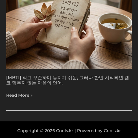
기
쉬
운,
그
러
나
한
번
시
작
되
면
[MBTI] 작고 꾸준하며 놓치기 쉬운, 그러나 한번 시작되면 결
결
코 멈추지 않는 마음의 언어.
코
멈
Read More »
추
지
않
는
마
Copyright © 2026 Cools.kr | Powered by Cools.kr
음