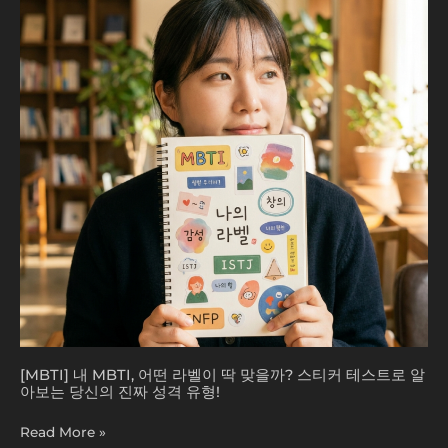
걸?
어
떤
라
벨
이
딱
맞
을
까?
스
티
커
테
스
트
로
알
아
[MBTI] 내 MBTI, 어떤 라벨이 딱 맞을까? 스티커 테스트로 알
보
아보는 당신의 진짜 성격 유형!
는
당
Read More »