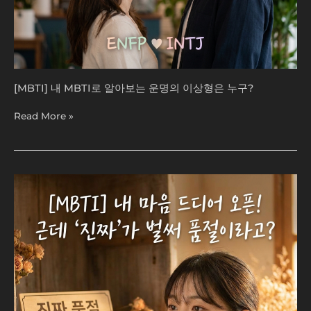
누
구?
[MBTI] 내 MBTI로 알아보는 운명의 이상형은 누구?
Read More »
[MBTI]
내
마
음
드
디
어
오
픈!