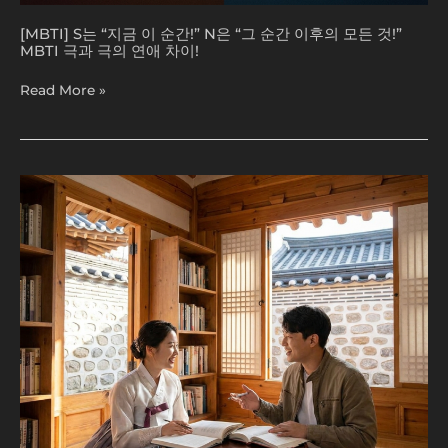
MBTI
극
[MBTI] S는 “지금 이 순간!” N은 “그 순간 이후의 모든 것!”
과
MBTI 극과 극의 연애 차이!
극
의
Read More »
연
애
차
이!
[MBTI]
고
깽
이
ENTP
이
상
형:
껍
데
기
는
됐