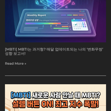
트
되
는
나
의
‘변
화
무
쌍’
성
[MBTI] MBTI는 과거형? 매달 업데이트되는 나의 ‘변화무쌍’
향
성향 보고서!
보
고
Read More »
서!
[MBTI]
새
로
운
사