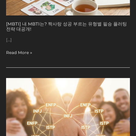
플
러
팅
전
[MBTI] 내 MBTI는? 짝사랑 성공 부르는 유형별 필승 플러팅
략
전략 대공개!
대
[…]
공
개!
Read More »
[MBTI]
소
름
돋
는
MBTI
별
이
상