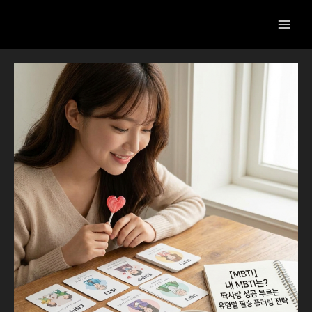
콘
텐
츠
로
건
[MBTI]
너
내
뛰
MBTI
기
는?
짝
사
랑
성
공
부
르
는
유
형
별
필
승