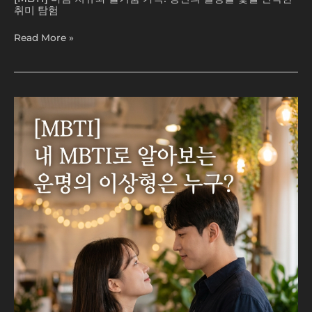
한
취미 탐험
취
미
Read More »
탐
험
[MBTI]
내
MBTI
로
알
아
보
는
운
명
의
이
상
형
은