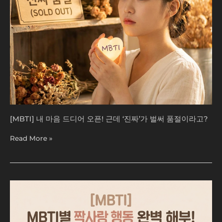
근
데
‘진
짜’가
벌
써
품
절
이
라
고?
[MBTI] 내 마음 드디어 오픈! 근데 ‘진짜’가 벌써 품절이라고?
Read More »
[MBTI]
MBTI
별
짝