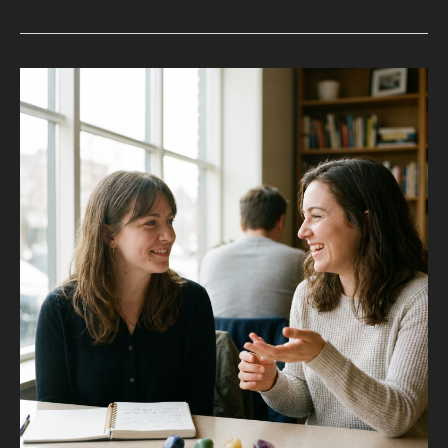
신
의
진
짜
[MBTI]
성
MBTI,
격
당
유
신
형!
은
어
떤
유
형
인
가
요?
다
해
바
가
알
려