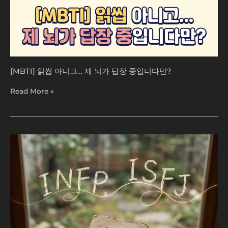
다
만?
[MBTI] 읽씹 아니고… 제 뇌가 답장 중입니다만?
Read More »
[MBTI]
작
고
꾸
준
하
며
놓
치