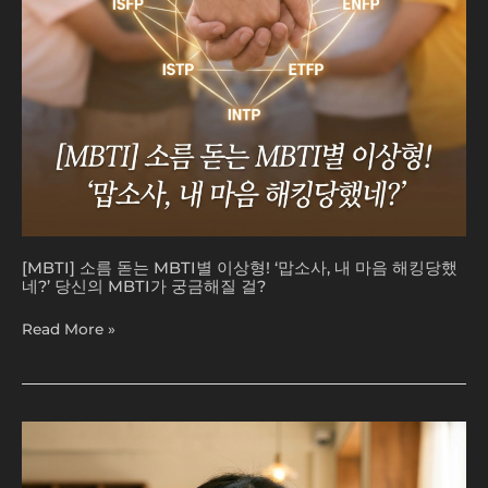
형!
‘맙
소
사,
내
마
음
해
킹
당
했
네?’
[MBTI] 소름 돋는 MBTI별 이상형! ‘맙소사, 내 마음 해킹당했
당
네?’ 당신의 MBTI가 궁금해질 걸?
신
의
Read More »
MBTI
가
궁
금
[MBTI]
해
내
질
MBTI,