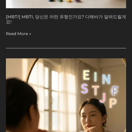
드
릴
게
[MBTI] MBTI, 당신은 어떤 유형인가요? 다해바가 알려드릴게
요!
요!
Read More »
[MBTI]
나
는
어
떤
MBTI
일
까?
당
신
의
진