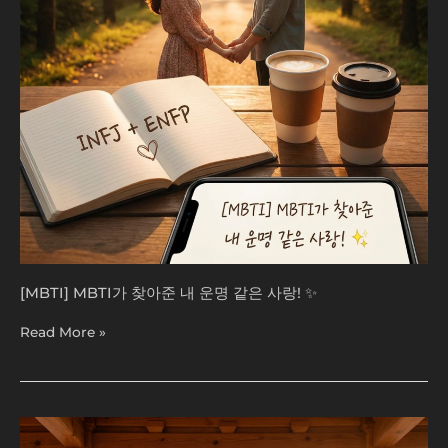
운
명
같
은
사
랑!
✨
[MBTI] MBTI가 찾아준 내 운명 같은 사랑! ✨
Read More »
[MBTI]
내