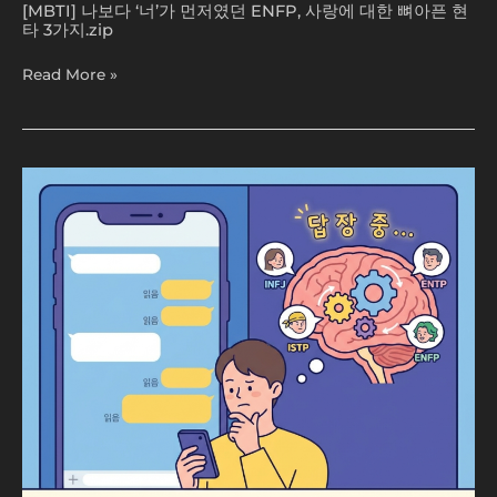
3
[MBTI] 나보다 ‘너’가 먼저였던 ENFP, 사랑에 대한 뼈아픈 현
가
타 3가지.zip
지.zip
Read More »
[MBTI]
읽
씹
아
니
고…
제
뇌
가
답
장
중
입
니