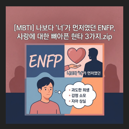
[MBTI]
나
보
다
‘너’가
먼
저
였
던
ENFP,
사
랑
에
대
한
뼈
아
픈
현
타