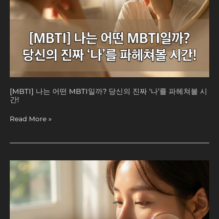
짜
‘나’를
파
헤
쳐
볼
시
간!
[MBTI] 나는 어떤 MBTI일까? 당신의 진짜 ‘나’를 파헤쳐볼 시
간!
Read More »
[MBTI]
나
만
모
르
면