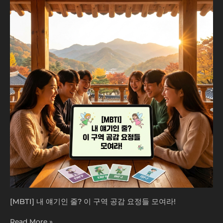
얘
기
인
줄?
이
구
역
공
감
요
정
들
모
여
라!
[MBTI] 내 얘기인 줄? 이 구역 공감 요정들 모여라!
Read More »