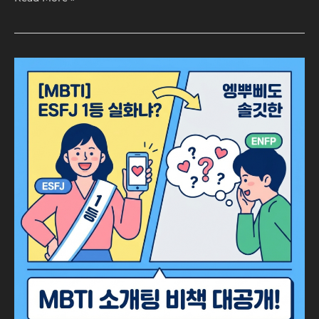
[MBTI]
ESFJ
1
등
실
화
냐?
엥
뿌
삐
도
솔
깃
한
MBTI
소
개
팅