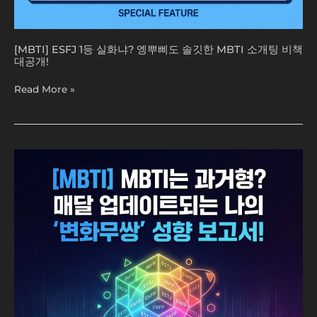
비
책
대
[MBTI] ESFJ 1등 실화냐? 엥뿌삐도 솔깃한 MBTI 소개팅 비책
공
대공개!
개!
Read More »
[MBTI]
MBTI
는
과
거
형?
매
달
업
데
이