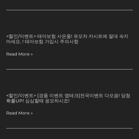
꽁
가
사
본
돈
치
은
점
버
일
품
&
세
까?
타
BENS
태
요!
(
프
경
아
리
버
<할인/이벤트> 태아보험 사은품! 유모차 카시트에 절대 속지
설
품
보
마세요. ! 태아보험 가입시 주의사항
워
즈
치
추
험
드
Live
리
첨
사
Read More »
앱
득
뷰]
LIVE
은
템
(천
품!
기
만
유
회!!
원
모
사
상
차
[경
전
당
카
품
예
경
<할인/이벤트> [경품 이벤트 앱테크]전국이벤트 다모음! 당첨
시
이
확률UP! 심심할때 응모하시죠!
약
품
트
벤
은
부
에
트
Read More »
필
터
절
앱
수
실
대
테
입
시
속
크]
니
간
지
전