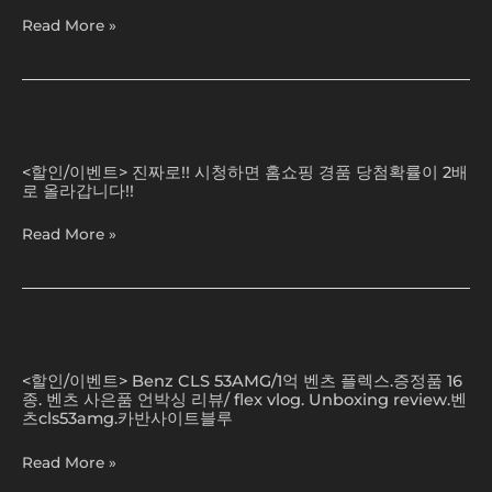
별
이
Read More »
도
벤
구
트
매
당
한
첨
것
의
진
/
실
짜
YTN
<할인/이벤트> 진짜로!! 시청하면 홈쇼핑 경품 당첨확률이 2배
체…????
로!!
로 올라갑니다!!
(이
시
세
청
Read More »
상
하
에
면
꽁
홈
짜
쇼
는
핑
Benz
없
경
CLS
다..
<할인/이벤트> Benz CLS 53AMG/1억 벤츠 플렉스.증정품 16
품
53AMG/1
종. 벤츠 사은품 언박싱 리뷰/ flex vlog. Unboxing review.벤
*
당
억
츠cls53amg.카반사이트블루
다
첨
벤
들
확
츠
Read More »
이
률
플