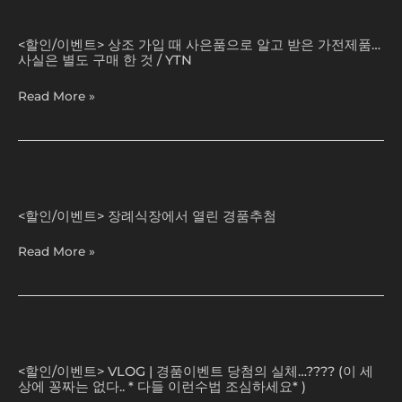
다
댓
마
국
상
)
글
세
이
조
이
요.
<할인/이벤트> 상조 가입 때 사은품으로 알고 받은 가전제품…
벤
가
사실은 별도 구매 한 것 / YTN
벤
!
트
입
트
태
다
때
Read More »
까
아
모
사
지!)
보
음!
은
험
당
품
가
첨
으
입
확
로
장
시
률
알
례
주
UP!
<할인/이벤트> 장례식장에서 열린 경품추첨
고
식
의
심
받
장
사
Read More »
심
은
에
항
할
가
서
때
전
열
응
제
린
모
품…
경
VLOG
하
사
품
|
시
실
추
<할인/이벤트> VLOG | 경품이벤트 당첨의 실체…???? (이 세
경
죠!
은
상에 꽁짜는 없다.. * 다들 이런수법 조심하세요* )
첨
품