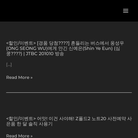
콘
텐
츠
로
건
[경
너
품
뛰
<할인/이벤트> [경품 당첨????] 흔들리는 버스에서 옹성우
당
기
(ONG SEONG WU)에게 안긴 신예은(Shin Ye Eun) (심
첨????]
쿵????) | JTBC 201010 방송
흔
들
[…]
리
는
Read More »
버
스
에
서
어
옹
맛!
성
<할인/이벤트> 어맛! 이건 사야해! Z폴드2 노트20 사전예약 사
이
우
은품 한 달 솔직 사용기
건
(ONG
사
SEONG
Read More »