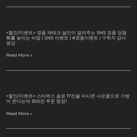
런
이
렉
수
2
스.
법
배
증
조
경
로
정
심
품
올
품
<할인/이벤트> 경품 재테크 달인이 알려주는 SNS 경품 당첨
하
재
라
16
확률 높이는 비법 | SNS 이벤트 | #경품이벤트 | 구독자 감사
세
테
갑
종.
영상
요
크
니
벤
*
달
다!!
츠
Read More »
)
인
사
이
은
알
품
려
언
스
주
박
타
는
싱
<할인/이벤트> 스타벅스 음료 17잔을 마시면 사은품으로 가방
벅
SNS
리
이 온다는데 300잔 주문 등장!
스
경
뷰/
음
품
flex
Read More »
료
당
vlog.
17
첨
Unboxing
잔
확
review.
을
률
벤