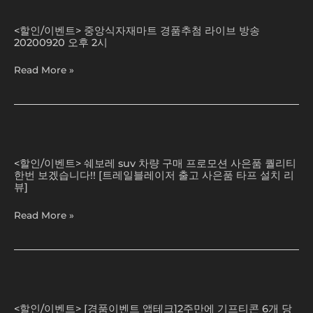
전
중
기
예
앙
<할인/이벤트> 중앙식자재마트 경품추첨 라이브 방송
약
식
20200920 오후 2시
&
자
초
재
Read More »
기
마
구
트
매
경
사
품
은
추
쉐
품
첨
보
신
<할인/이벤트> 쉐보레 suv 차량 구매 프로모션 사은품 퀄리티
라
레
한번 보겠습니다!! [트레일블레이저 출고 사은품 타프 설치 리
청
이
suv
뷰]
하
브
차
는
방
량
Read More »
법
송
구
20200920
매
오
프
후
로
[경
2
모
품
시
션
<할인/이벤트> [경품이벤트 앱테크]2주만에 기프티콘 6개 당
이
사