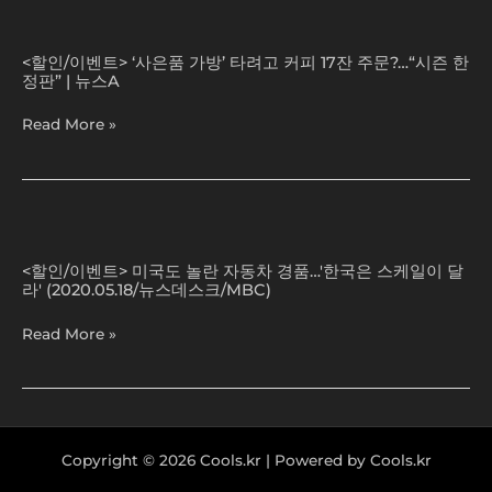
마
‘사
높
츠
시
은
이
cls53amg.
<할인/이벤트> ‘사은품 가방’ 타려고 커피 17잔 주문?…“시즌 한
면
품
는
카
정판” | 뉴스A
사
가
비
반
은
방’
법
사
Read More »
품
타
|
이
으
려
SNS
트
로
고
이
블
가
커
벤
루
방
피
트
미
이
17
|
국
온
<할인/이벤트> 미국도 놀란 자동차 경품…'한국은 스케일이 달
잔
#
도
라' (2020.05.18/뉴스데스크/MBC)
다
주
경
놀
는
문?…“시
품
란
Read More »
데
즌
이
자
300
한
벤
동
잔
정
트
차
주
판”
|
경
문
|
구
품…'한
등
뉴
독
국
Copyright © 2026 Cools.kr | Powered by Cools.kr
장!
스
자
은