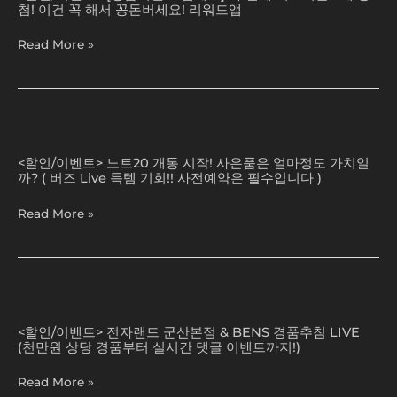
첨! 이건 꼭 해서 꽁돈버세요! 리워드앱
벤
은
트
품
Read More »
앱
퀄
테
리
크]2
티
주
한
만
노
번
에
트
보
<할인/이벤트> 노트20 개통 시작! 사은품은 얼마정도 가치일
기
20
겠
까? ( 버즈 Live 득템 기회!! 사전예약은 필수입니다 )
프
개
습
티
통
니
Read More »
콘
시
다!!
6
작!
[트
개
사
레
당
은
일
첨!
품
블
전
이
은
레
자
건
<할인/이벤트> 전자랜드 군산본점 & BENS 경품추첨 LIVE
얼
이
랜
(천만원 상당 경품부터 실시간 댓글 이벤트까지!)
꼭
마
저
드
해
정
출
군
Read More »
서
도
고
산