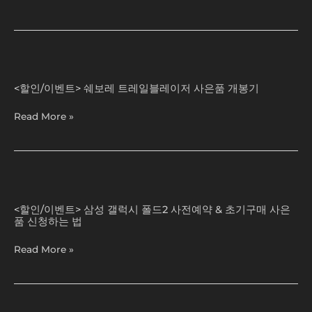
야
WU)
해!
에
Z
게
폴
안
드
쉐
긴
2
보
신
<할인/이벤트> 쉐보레 트레일블레이저 사은품 개봉기
노
레
예
트
트
은
Read More »
20
레
(Shin
사
일
Ye
전
블
Eun)
예
레
(심
약
이
삼
쿵????)
사
저
성
|
은
사
<할인/이벤트> 삼성 갤럭시 폴드2 사전예약 & 초기구매 사은
갤
JTBC
품
품 신청하는 법
은
럭
201010
한
품
시
방
Read More »
달
개
폴
송
솔
봉
드
직
기
2
사
사
용