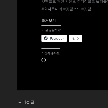
겟앰프드 관련 컨텐츠 주기적으로 올려볼
#외나무다리 #겟앰프드 #겟앰
출처보기
이 글 공유하기:
Facebook
X
이것이 좋아요:
로
드
중...
←
이전 글