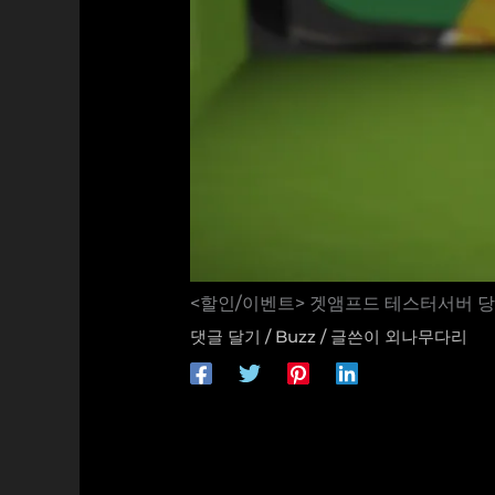
<할인/이벤트> 겟앰프드 테스터서버 당첨자
댓글 달기
/
Buzz
/ 글쓴이
외나무다리