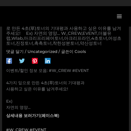
콘
텐
츠
[더블유랩 할인/이벤트] #W_CREW #EVENT ⠀ 4가지 잎으
로
로 만든 4초(草)토너의 기대평과 사용하고 싶은 이유를 남겨
주세요! ⠀ Ex) 자연의 영양… W_CREW,EVENT,더블유
건
랩,Wlab,아크리프리페어토너,아크리프라인,4초토너,어성초
너
토너,진정토너,촉촉토너,착한성분토너,약산성토너
뛰
댓글 달기
/
Uncategorized
/ 글쓴이
Cools
기
이벤트/할인 정보 모음: #W_CREW #EVENT
⠀
4가지 잎으로 만든 4초(草)토너의 기대평과
사용하고 싶은 이유를 남겨주세요!
⠀
Ex)
자연의 영양…
상세내용 보러가기(페이스북)
#W_CREW
#EVENT