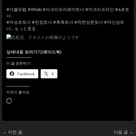
⠀
#더블유랩
#Wlab
#아크리프리페어토너
#아크리프라인
#4초토
너
#어성초토너
#진정토너
#촉촉토너
#착한성분토너
#약산성토
너
…
もっと見る
상세내용 보러가기(페이스북)
이 글 공유하기:
Facebook
X
이것이 좋아요:
로
드
중...
←
이전 글
다음 글
→