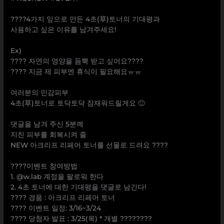
⠀
????4가지 잎으로 만든 4초(草)토너의 기대평과
사용하고 싶은 이유를 남겨주세요!
⠀
Ex)
???? 자연의 영양을 듬뿍 받고 싶어요????
???? 지금 제 피부엔 휴식이 필요해요ㅠㅠ
⠀
여러분의 민감피부
4초(草)토너로 토닥토닥 잠재워드릴게요 🙂
⠀
댓글을 남겨 주신 5분께
지친 피부를 회복시켜 줄
NEW 아크리프 리페어 토너를 선물로 드려요 ????
⠀
????이벤트 참여방법
1. @w.lab 계정을 팔로워 한다
2. 4초 토너에 대한 기대평을 댓글로 남긴다!
???? 경품 : 아크리프 리페어 토너
???? 이벤트 일정: 3/16~3/24
???? 당첨자 발표 : 3/25(목) * 개별 ????????