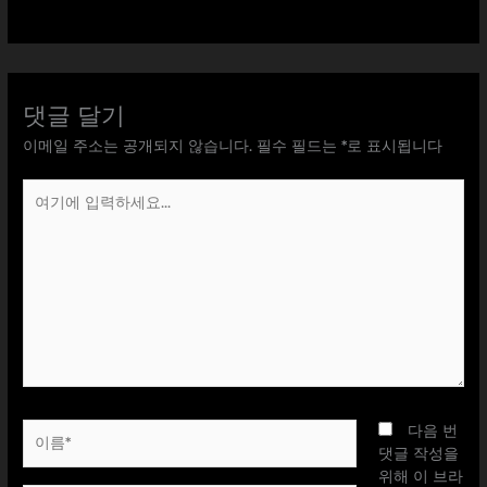
댓글 달기
이메일 주소는 공개되지 않습니다.
필수 필드는
*
로 표시됩니다
여
기
에
입
력
하
세
요...
이
다음 번
름
댓글 작성을
*
위해 이 브라