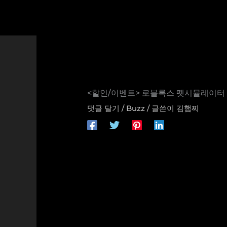
콘
텐
츠
로
건
너
뛰
기
<할인/이벤트> 로블록스 펫시뮬레이터 나
댓글 달기
/
Buzz
/ 글쓴이
김햄찌