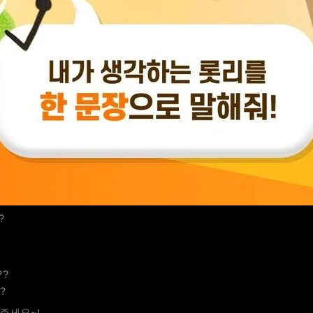
?
??
?
주세요~!