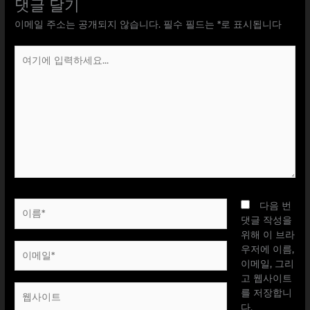
댓글 달기
이메일 주소는 공개되지 않습니다.
필수 필드는
*
로 표시됩니다
여
기
에
입
력
하
세
요...
이
다음 번
름
댓글 작성을
*
위해 이 브라
이
우저에 이름,
메
이메일, 그리
일
고 웹사이트
웹
*
를 저장합니
사
다.