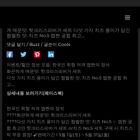
콘
텐
츠
[롯데리아 할인/이벤트] 한국인 취향 저격 맵짠의 정석 화끈하
로
게 매운맛: 핫크리스피버거 세트 다섯 가지 치즈 풍미가 담긴
짭짤한 맛: 치즈 No.5 맵짠 궁합 최고…
건
너
댓글 달기
/
Buzz
/ 글쓴이
Cools
뛰
기
이벤트/할인 정보 모음: 한국인 취향 저격 맵짠의 정석
화끈하게 매운맛: 핫크리스피버거 세트
다섯 가지 치즈 풍미가 담긴 짭짤한 맛: 치즈 No.5 맵짠 궁합 최
고…
상세내용 보러가기(페이스북)
한국인 취향 저격 맵짠의 정석
????화끈하게 매운맛: 핫크리스피버거 세트
????다섯 가지 치즈 풍미가 담긴 짭짤한 맛: 치즈 No.5 ✨ 맵짠 궁
합 최고인 핫크리스피버거 세트 or치즈 No.5 세트 구매 시 치즈스
틱 무료 증정! ✔️판매기간 l 5월 1일(토) ~ 5월 31일(월)