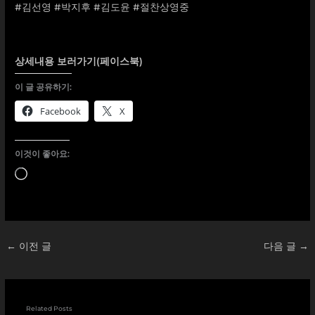
#김선영
#박지후
#김도윤
#절찬상영중
상세내용 보러가기(페이스북)
이 글 공유하기:
Facebook
X
이것이 좋아요:
로
드
중...
←
이전 글
다음 글
→
Related Posts