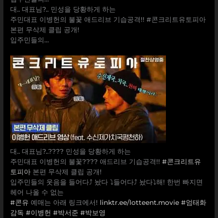
대.. 대표님?.. 민성을 당황하게 하는
주민대표 이병헌의 불꽃 애드리브 기습공격!! #콘크리트유토피아
본편 무삭제 클립 공개!
입주민들의…
대.. 대표님?..???? 민성을 당황하게 하는
주민대표 이병헌의 불꽃???? 애드리브 기습공격!!
#콘크리트유
토피아
본편 무삭제 클립 공개!
입주민들의 웃음을 들어다⤴️ 놨다 ⤵️들어다⤴️ 놨다⤵️해! 한번 빠지면
헤어 나올 수 없는
#콘유
예매는 아래 링크에서!
linktr.ee/lotteent.movie
#엄태화
감독
#이병헌
#박서준
#박보영