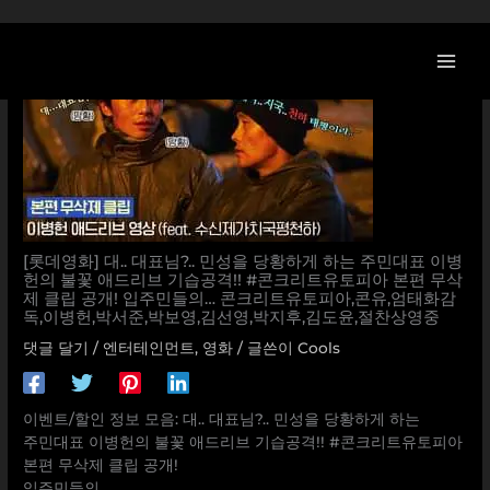
콘
텐
츠
로
건
너
뛰
기
[롯데영화] 대.. 대표님?.. 민성을 당황하게 하는 주민대표 이병
헌의 불꽃 애드리브 기습공격!! #콘크리트유토피아 본편 무삭
제 클립 공개! 입주민들의… 콘크리트유토피아,콘유,엄태화감
독,이병헌,박서준,박보영,김선영,박지후,김도윤,절찬상영중
댓글 달기
/
엔터테인먼트
,
영화
/ 글쓴이
Cools
이벤트/할인 정보 모음: 대.. 대표님?.. 민성을 당황하게 하는
주민대표 이병헌의 불꽃 애드리브 기습공격!! #콘크리트유토피아
본편 무삭제 클립 공개!
입주민들의…