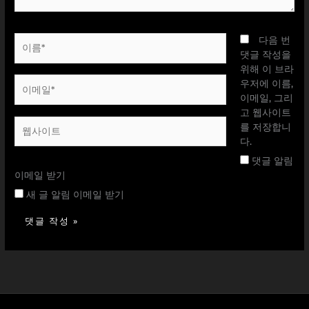
이
다음 번
름
댓글 작성을
*
위해 이 브라
이
우저에 이름,
메
이메일, 그리
일
고 웹사이트
웹
*
를 저장합니
사
다.
이
댓글 알림
트
이메일 받기
새 글 알림 이메일 받기