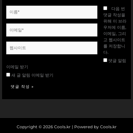
이
다음 번
름
댓글 작성을
*
위해 이 브라
이
우저에 이름,
메
이메일, 그리
일
고 웹사이트
웹
*
를 저장합니
사
다.
이
댓글 알림
트
이메일 받기
새 글 알림 이메일 받기
Copyright © 2026 Cools.kr | Powered by Cools.kr