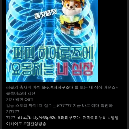
러블의 춤사위 마치 like..
#퍼피구조대
를 보는 내 심장 바운스⭐
블록버스터 액션!
기가 막힌 OST!
감동 스토리 까지! 제 점수는요????? 지금 바로 예매 확인하
기????
????
http://bit.ly/465p92c
#퍼피구조대_더마이티무비
#댕댕
이히어로
#절찬상영중