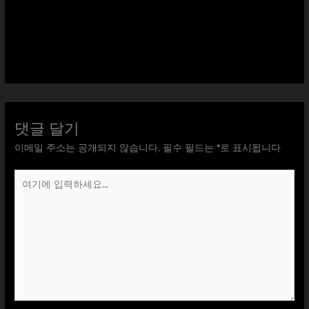
댓글 달기
이메일 주소는 공개되지 않습니다.
필수 필드는
*
로 표시됩니다
여
기
에
입
력
하
세
요...