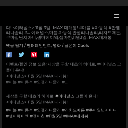
콘
텐
츠
[마블영화] 세상을 구할 태초의 히어로, #이터널스 그들이 온
로
다! <이터널스> 11월 3일 IMAX 대개봉! #마블 #마동석 #안젤
리나졸리 #… 이터널스,마블,마동석,안젤리나졸리,리차드매든,
건
쿠마일난지아니,셀마헤이엑,젬마찬,11월3일,IMAX대개봉
너
뛰
댓글 달기
/
엔터테인먼트
,
영화
/ 글쓴이
Cools
기
이벤트/할인 정보 모음: 세상을 구할 태초의 히어로, #이터널스 그
들이 온다!
<이터널스> 11월 3일 IMAX 대개봉!
#마블 #마동석 #안젤리나졸리 #…
세상을 구할 태초의 히어로,
#이터널스
그들이 온다!
<이터널스> 11월 3일 IMAX 대개봉!
#마블
#마동석
#안젤리나졸리
#리차드매든
#쿠마일난지아니
#셀마헤이엑
#젬마찬
#11월3일
#IMAX대개봉