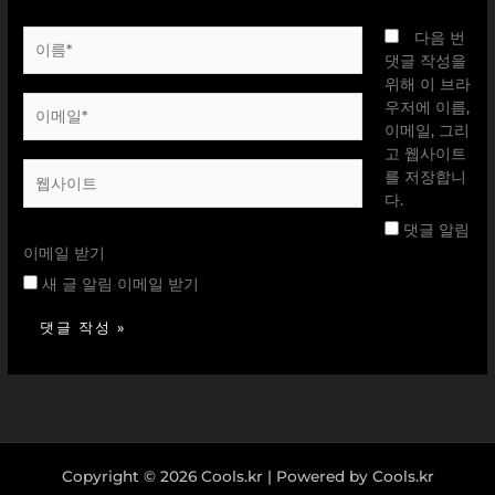
이
다음 번
름
댓글 작성을
*
위해 이 브라
이
우저에 이름,
메
이메일, 그리
일
고 웹사이트
웹
*
를 저장합니
사
다.
이
댓글 알림
트
이메일 받기
새 글 알림 이메일 받기
Copyright © 2026 Cools.kr | Powered by Cools.kr