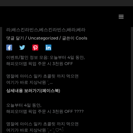
콘
[배스킨라빈스 할인/이벤트] 오늘부터 4일 동안, 해피오더앱
텐
픽업 주문 시 3천원 OFF 명절에 아이스 밀카 초콜릿 까지
츠
먹으면 여기가 바로 지상낙원 ´͈ … 배라배달,해피오더,집콕배
로
라,배스킨라빈스,베스킨라빈스,배라,베라
건
댓글 달기
/
Uncategorized
/ 글쓴이
Cools
너
뛰
기
이벤트/할인 정보 모음: 오늘부터 4일 동안,
해피오더앱 픽업 주문 시 3천원 OFF
명절에 아이스 밀카 초콜릿 까지 먹으면
여기가 바로 지상낙원 ´͈ …
상세내용 보러가기(페이스북)
오늘부터 4일 동안,
해피오더앱 픽업 주문 시 3천원 OFF ????
명절에 아이스 밀카 초콜릿 까지 먹으면
여기가 바로 지상낙원 ´͈ ᵕ `͈ ♡°◌̊