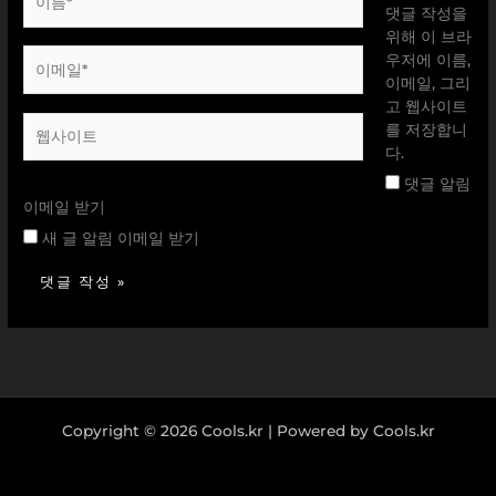
름
댓글 작성을
*
위해 이 브라
이
우저에 이름,
메
이메일, 그리
일
고 웹사이트
웹
*
를 저장합니
사
다.
이
댓글 알림
트
이메일 받기
새 글 알림 이메일 받기
Copyright © 2026 Cools.kr | Powered by Cools.kr