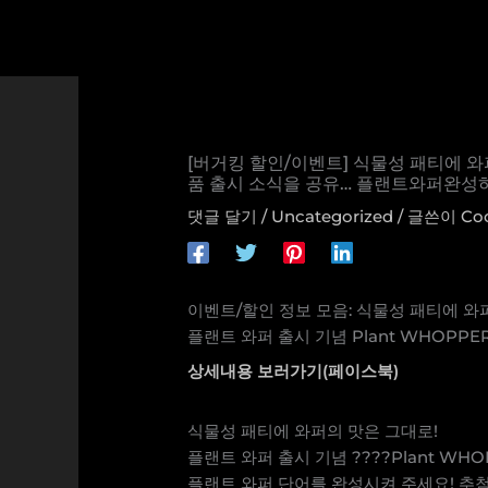
콘
텐
츠
로
건
너
[버거킹 할인/이벤트] 식물성 패티에 와
뛰
품 출시 소식을 공유… 플랜트와퍼완성하
기
댓글 달기
/
Uncategorized
/ 글쓴이
Co
이벤트/할인 정보 모음: 식물성 패티에 와
플랜트 와퍼 출시 기념 Plant WHOP
상세내용 보러가기(페이스북)
식물성 패티에 와퍼의 맛은 그대로!
플랜트 와퍼 출시 기념 ????Plant W
플랜트 와퍼 단어를 완성시켜 주세요! 추첨