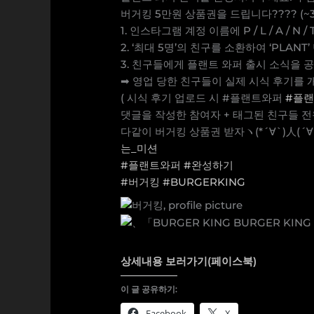
버거킹 5만원 상품권을 드립니다???? (~3/
1. 인스타그램 계정 이름에 P / L / A /
2. ‘최대 5명’의 친구를 소환하여 ‘PLANT
3. 친구들에게 플랜트 와퍼 출시 소식을 
➡ 영업 당한 친구들이 실제 시식 후기를 
( 시식 후기 업로드 시 #플랜트와퍼
#플
댓글을 작성한 참여자 + 태그된 친구들 전
다같이 버거킹 상품권 받자ヽ(*´∀`)人(´∀
는_미션
#플랜트와퍼
#완성하기
#버거킹
#BURGERKING
상세내용 보러가기(페이스북)
이 글 공유하기:
Facebook
X