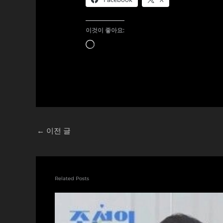
이것이 좋아요:
로
드
중...
←
이전 글
Related Posts