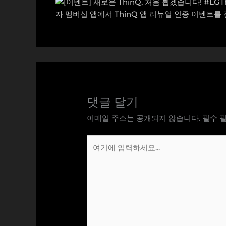
댓글 달기
이메일 주소는 공개되지 않습니다.
필수 
여
기
에
입
력
하
세
요...