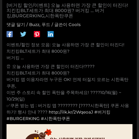
[버거킹 할인/이벤트] 오늘 사용하면 가장 큰 할인이 터진다!
치킨킹BLT세트가 최대 8000원? 버거킹 … 버거
킹,BURGERKING,시한폭탄쿠폰
댓글 달기
/
Buzz
,
푸드
/ 글쓴이
Cools
이벤트/할인 정보 모음: 오늘 사용하면 가장 큰 할인이 터진다!
치킨킹BLT세트가 최대 8000원?
버거킹 …
⏰ 오늘 사용하면 가장 큰 할인이 터진다!????
치킨킹BLT세트가 최대 8000원?
버거킹 앱 이용자라면 누구든 OK! 언제 터질지 모르는 시한폭탄
쿠폰,
이번 주 스토리 속 할인 폭탄을 주목하세요! ????10/16(월) ~
10/29(일)
✅쿠폰 받는 법 : 버거킹 앱 ???????? [????시한폭탄] 쿠폰 사용
하기! 행사 안내 ????
http://ilk.kr/2WqeoaJ
#버거킹
#BURGERKING
#시한폭탄쿠폰