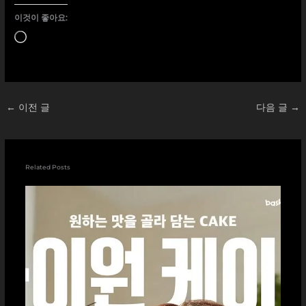
이것이 좋아요:
로
드
중...
←
이전 글
다음 글
→
Related Posts