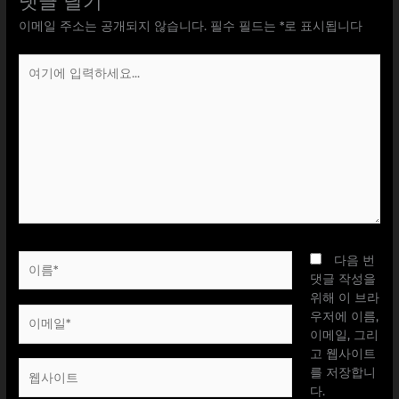
댓글 달기
이메일 주소는 공개되지 않습니다.
필수 필드는
*
로 표시됩니다
여
기
에
입
력
하
세
요...
이
다음 번
름
댓글 작성을
*
위해 이 브라
이
우저에 이름,
메
이메일, 그리
일
고 웹사이트
웹
*
를 저장합니
사
다.