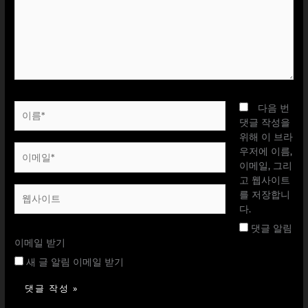
력
하
세
요...
이
다음 번
름
댓글 작성을
*
위해 이 브라
이
우저에 이름,
메
이메일, 그리
일
고 웹사이트
웹
*
를 저장합니
사
다.
이
댓글 알림
트
이메일 받기
새 글 알림 이메일 받기