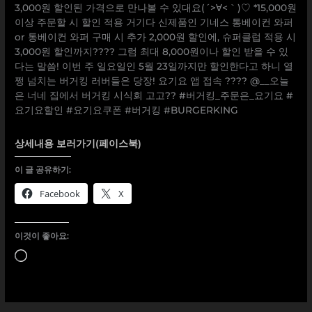
3,000원 할인된 가격으로 만나볼 수 있대요(´>∀<｀)♡ *15,000원
이상 주문할 시 할인 적용 거기다 신제품인 기네스 통베이컨 와퍼
or 통베이컨 와퍼 구매 시 추가 2,000원 할인에, 슈퍼클럽 적용 시
3,000원 할인까지???? 그럼 최대 8,000원이나 할인 받을 수 있
다는 말씀! 이번 주 일요일인 5월 23일까지만 할인한다고 하니 열
쩡 넘치는 버거킹 러버들은 당장! 요기요 앱 접속 ???? @__오늘
은 너네 집에서 버거킹 시식회 고고?? #버거킹_주문은_요기요 #
요기요할인 #요기요쿠폰 #버거킹 #BURGERKING
상세내용 보러가기(페이스북)
이 글 공유하기:
Facebook
X
이것이 좋아요:
로
드
중...