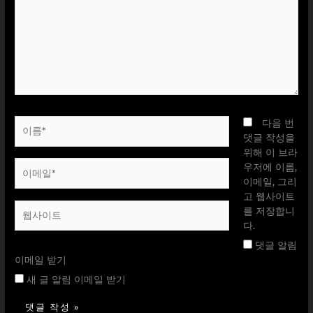
입
력
하
세
요...
이
다음 번
름
댓글 작성을
*
위해 이 브라
이
우저에 이름,
메
이메일, 그리
일
고 웹사이트
웹
*
를 저장합니
사
다.
이
댓글 알림
트
이메일 받기
새 글 알림 이메일 받기