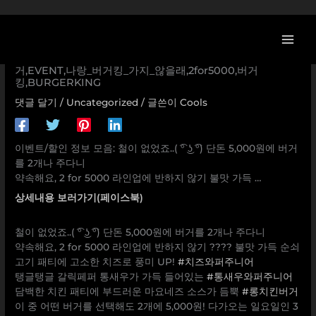
콘
[버거킹 할인/이벤트] 철이 없었죠..( ͡° ͜ʖ ͡°) 단돈 5,000원에 버
텐
거를 2개나 주다니 약속해요, 2 for 5000 라인업에 반하지 않
츠
기 불맛 가득 … 치즈와퍼주니어,통새우와퍼주니어,롱치킨버
로
거,EVENT,나랑_버거킹_가지_않을래,2for5000,버거
건
킹,BURGERKING
너
댓글 달기
/
Uncategorized
/ 글쓴이
Cools
뛰
기
이벤트/할인 정보 모음: 철이 없었죠..( ͡° ͜ʖ ͡°) 단돈 5,000원에 버거
를 2개나 주다니
약속해요, 2 for 5000 라인업에 반하지 않기 불맛 가득 …
상세내용 보러가기(페이스북)
철이 없었죠..( ͡° ͜ʖ ͡°) 단돈 5,000원에 버거를 2개나 주다니
약속해요, 2 for 5000 라인업에 반하지 않기 ???? 불맛 가득 순쇠
고기 패티에 고소한 치즈로 풍미 UP!
#치즈와퍼주니어
탱글탱글 갈릭페퍼 통새우가 가득 들어있는
#통새우와퍼주니어
담백한 치킨 패티에 부드러운 마요네즈 소스가 듬뿍
#롱치킨버거
이 중 어떤 버거를 선택해도 2개에 5,000원! 다가오는 일요일인 3