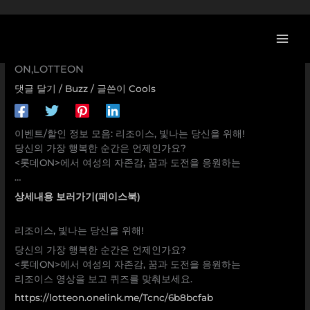
콘
[뷰티No.1 할인/이벤트] 리조이스, 빛나는 당신을 위해! 당신의
텐
가장 행복한 순간은 언제인가요? <롯데ON>에서 여성의 자존
츠
감, 꿈과 도전을 응원하는 … 리조이스,rejoice,롯데온,롯데
로
ON,LOTTEON
건
댓글 달기
/
Buzz
/ 글쓴이
Cools
너
뛰
기
이벤트/할인 정보 모음: 리조이스, 빛나는 당신을 위해!
당신의 가장 행복한 순간은 언제인가요?
<롯데ON>에서 여성의 자존감, 꿈과 도전을 응원하는
…
상세내용 보러가기(페이스북)
리조이스, 빛나는 당신을 위해!
당신의 가장 행복한 순간은 언제인가요?
<롯데ON>에서 여성의 자존감, 꿈과 도전을 응원하는
리조이스 영상을 보고 퀴즈를 맞춰보세요.
https://lotteon.onelink.me/Tcnc/6b8bcfab