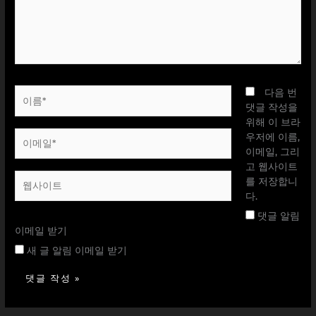
하
세
요...
이
다음 번
름
댓글 작성을
*
위해 이 브라
이
우저에 이름,
메
이메일, 그리
일
고 웹사이트
웹
*
를 저장합니
사
다.
이
댓글 알림
트
이메일 받기
새 글 알림 이메일 받기