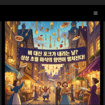
콘
텐
츠
로
건
너
뛰
기