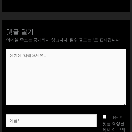
댓글 달기
이메일 주소는 공개되지 않습니다.
필수 필드는
*
로 표시됩니다
여
기
에
입
력
하
세
요...
이
다음 번
름
댓글 작성을
*
위해 이 브라