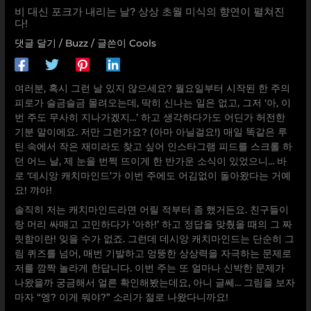
비 대신 포크가 내리는 날? 상상 초월 미식의 향연이 펼쳐진
다!
댓글 달기
/
Buzz
/ 글쓴이
Cools
여러분, 혹시 그런 날 있지 않으세요? 월요일부터 시작된 한 주의
피로가 슬금슬금 몰려오는데, 딱히 신나는 일은 없고, 그저 ‘아, 이
번 주도 무사히 지나가겠지…’ 하고 생각하다가도 어딘가 허전한
기분 말이에요. 저만 그런가요? (아마 아닐걸요!) 매일 똑같은 루
틴 속에서 작은 재미라도 찾고 싶어 인스타그램 피드를 스크롤 하
던 어느 날, 제 눈을 번쩍 뜨이게 한 반가운 소식이 있었으니… 바
로 ‘데시앙 캐치마인드’가 이번 주에도 어김없이 돌아왔다는 거예
요! 꺄아!
솔직히 저는 캐치마인드라면 어릴 적부터 좀 했거든요. 친구들이
랑 머리 싸매고 고민하다가 ‘아하!’ 하고 정답을 맞췄을 때의 그 짜
릿함이란! 잊을 수가 없죠. 그런데 데시앙 캐치마인드는 단순히 그
림 퀴즈를 넘어, 매번 기발하고 엉뚱한 상상력을 자극하는 문제로
저를 깜짝 놀라게 한답니다. 이번 주는 또 얼마나 신박한 문제가
나왔을까 궁금해서 얼른 확인해봤는데요, 아니 글쎄… 그림을 보자
마자 “엥? 이게 뭐야?” 소리가 절로 나왔다니까요!