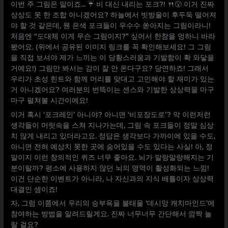
이번 주 그림은 말이죠… ☔ 비 대신 내리는 포크?! 🍴😮 이거 진짜
상상도 못 한 조합 아니겠어요? 하늘에서 빗방울이 후두둑 떨어져
야 할 것 같은데, 웬 은색 포크들이 우수수 쏟아지는 그림이라니!
처음엔 “도대체 이게 무슨 그림이지?” 싶어서 한참을 멍하니 바라
봤어요. (위에서 공유된 이미지 링크를 꼭 확인해보세요! 그 그림
을 직접 보셔야 제가 느끼는 이 당황스러움과 기발함이 확 와닿을
거예요!) 그림만 봐서는 감이 잘 안 온다구요? 당연하죠! 그래서
우리가 초성 힌트와 함께 머리를 맞대고 고민해야 할 재미가 있는
거 아니겠어요? 여러분의 번뜩이는 센스와 기발한 상상력을 마구
마구 펼쳐볼 시간이에요!
이거 혹시 ‘포크레인’ 아니야? 아니면 ‘비포장도로’? 막 이런저런
생각들이 머릿속을 스쳐 지나가는데, 그림 속 포크들이 정말 심상
치 않게 내리고 있더라고요. 정답은 생각보다 가까이에 있을 수도,
아니면 전혀 예상치 못한 곳에 숨어있을 수도 있다는 사실! 아, 정
말이지 이런 창의적인 퀴즈 너무 좋아요. 뇌가 말랑말랑해지는 기
분이랄까? 평소에 사용하지 않던 뇌의 영역이 활성화되는 느낌!
이건 단순한 이벤트가 아니라, 나 자신과의 지식 배틀이자 상상력
대결인 셈이죠!
자, 그럼 이쯤에서 우리의 승부욕을 불태울 ‘데시앙 캐치마인드’에
참여하는 방법을 알려드릴게요. 진짜 너무너무 간단해서 깜짝 놀
랄 걸요?