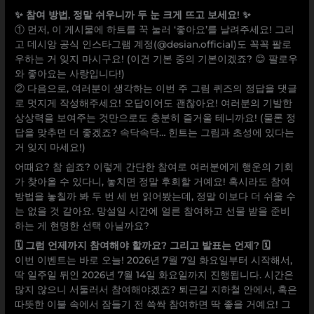
✨ 참여 방법, 정말 쉬우니까 두 눈 크게 뜨고 보세요! ✨
① 먼저, 이 게시물에 하트를 꾹 눌러 ‘좋아요’를 날려주세요! 그리
고 데시앙 공식 인스타그램 계정(@desian.official)도 꼭꼭 팔로
우하는 거 잊지 마시구요! (이건 기본 중의 기본이겠죠? 😊 팔로우
와 좋아요는 사랑입니다!)
② 다음으로, 여러분이 생각하는 이번 주 그림 퀴즈의 정답을 댓글
로 멋지게 작성해주세요! 오답이어도 괜찮아요! 여러분의 기발한
상상력을 보여주는 것만으로도 충분히 즐거울 테니까요! (물론 정
답을 맞추면 더 좋겠죠? 속닥속닥… 힌트는 그림과 초성에 있다는
거 잊지 마세요!)
어때요? 참 쉽죠? 이렇게 간단한 참여로 여러분에게 행운의 기회
가 찾아올 수 있다니, 놓치면 정말 후회할 거예요! 혹시라도 참여
방법을 놓칠까 봐 두 번 세 번 읽어봤는데, 정말 이보다 더 쉬울 수
는 없을 것 같아요. 망설일 시간에 얼른 참여하고 선물 받을 준비
하는 게 현명한 선택 아닐까요?
🗓️ 그럼 언제까지 참여해야 할까요? 그리고 발표는 언제? 🗓️
이번 이벤트는 바로 오늘! 2026년 7월 7일 화요일부터 시작해서,
딱 일주일 뒤인 2026년 7월 14일 화요일까지 진행됩니다. 시간은
많지 않으니 서둘러서 참여해야겠죠? 퇴근길 지하철 안에서, 혹은
따뜻한 이불 속에서 잠들기 전 쓱싹 참여하면 딱 좋을 거예요! 그