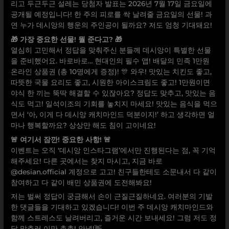
리고 두근두근 설레는 당첨자 발표는 2026년 7월 17일 금요일에
공개될 예정입니다! 한 주의 피로를 싹 날려줄 금요일의 선물! 과
연 누가 데시앙의 행운의 주인공이 될까요? 저도 엄청 기대돼요!
🎁 가장 중요한 선물! 뭘 준다고? 🎁
열심히 고민해서 정답을 맞춰주신 분들께 데시앙이 특별한 선물
을 준비했어요. 바로바로… 현대인의 필수 앱! 배달의 민족 1만원
온라인 상품권 (총 10명에게 증정)! 🎊 와우! 맛있는 치킨도 좋고,
따뜻한 국물 요리도 좋고, 시원한 아이스크림도 좋고! 1만원이면
야식 한 끼는 뚝딱 해결할 수 있잖아요? 정답도 맞추고, 맛있는 음
식도 먹고! 일석이조의 기회를 놓치지 마세요! 맛있는 음식을 먹으
면서 ‘아, 이게 다 데시앙 캐치마인드 덕분이지!’ 하고 생각하면 얼
마나 행복할까요? 상상만 해도 침이 고이네요!
🚨 여기서 잠깐! 중요한 사항! 🚨
이벤트는 오직 ‘데시앙 인스타그램’에서만 진행된다는 점, 꼭 기억
해주세요! 다른 곳에서는 찾지 마시고, 지금 바로
@desian.official 계정으로 고고! 친구들한테도 소문내서 다 같이
참여하고 다 같이 배민 상품권에 도전해봐요!
저는 벌써 정답이 궁금해서 손이 근질근질하네요. 여러분의 기발
한 댓글들을 기대하고 있겠습니다! 이번 주 데시앙 캐치마인드와
함께 스트레스도 날려버리고, 즐거운 시간 보내세요! 그럼 저도 정
답 맞추러 이만 총총! 안녕!👋