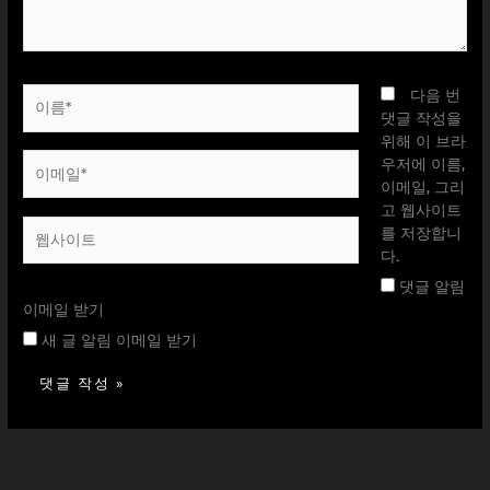
요...
이
다음 번
름
댓글 작성을
*
위해 이 브라
이
우저에 이름,
메
이메일, 그리
일
고 웹사이트
웹
*
를 저장합니
사
다.
이
댓글 알림
트
이메일 받기
새 글 알림 이메일 받기