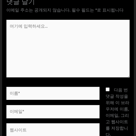
댓글 달기
이메일 주소는 공개되지 않습니다.
필수 필드는
*
로 표시됩니다
여
기
에
입
력
하
세
요...
이
다음 번
름
댓글 작성을
*
위해 이 브라
이
우저에 이름,
메
이메일, 그리
일
고 웹사이트
웹
*
를 저장합니
사
다.