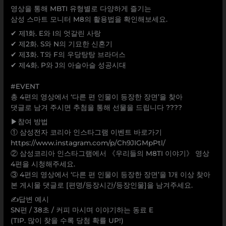
영상을 통해 MBTI 유형별로 다양하게 즐기는
삼성 스마트 모니터 M8의 활용법을 확인해보세요.
✔ 제1화. E와 I의 엇갈린 사랑
✔ 제2화. S와 N의 기묘한 신혼기
✔ 제3화. T와 F의 우당탕탕 브라더스
✔ 제4화. P와 J의 아슬아슬 성공시대
⠀
#EVENT
총 4편의 영상에서 ‘다른 편 인물이 등장한 장면’을 찾아
댓글로 남겨 주시면 추첨을 통해 선물을 드립니다 ????
▶참여 방법
① 삼성전자 코리아 인스타그램 이벤트 바로가기
https://www.instagram.com/p/Ch9JIGMpPtl/
② 삼성코리아 인스타그램에서 《우리들의 M8TI 이야기》 영상
4편을 시청해주세요.
③ 4편의 영상에서 ‘다른 편 인물이 등장한 장면’을 1개 이상 찾아
본 게시물 댓글로 [편명/등장시간/등장인물]을 남겨주세요.
✍️답변 예시
SN편 / 38초 / 커피 마시며 이야기하는 동료 E
(TIP. 많이 찾을 수록 당첨 확률 UP!)