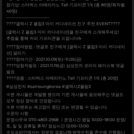
참가상: 스타벅스 아메리카노 Tall 기프티콘 1개 (총 80명/회차별
40명)
——————————-
????갤럭시 Z 플립3 마이 커디네이션 친구 추천 EVENT????
[갤럭시 Z 플립3 마이 커디네이션]을 친구에게 소개해주세요!
추첨을 통해 커피 기프티콘을 드립니다☕
????참여방법 : 댓글로 친구에게 [갤럭시 Z 플립3 마이 커디네이
션] 알리기
????참여기간 : 2021.10.09(토)~11.05(금)
????당첨자발표 : 2021.11.19(금) 삼성전자 코리아 페이스북 댓글
발표
????경품 : 스타벅스 아메리카노 Tall 기프티콘 1개 (총 20명)
#삼성전자 #samsungkorea #갤럭시Z플립3
※본 게시물은 재발행 됐으며 기존 게시물에 응모해주신 댓글도
모두 정상 참여로 인정됩니다.
※본 이벤트는 예고없이 중단 또는 변경될 수 있습니다.
※문의 사항
운영사무국 070-4801-2968 ㅣ운영시간 평일 10:00~18:00 운영/
토, 일 및 공휴일 휴무/ 점심시간 12:00~13:00
※오프라인에서는 정부의 코로나19 방역수칙을 준수해 진행됩니