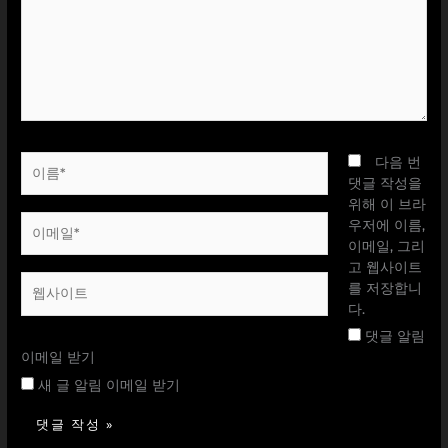
입
력
하
세
요...
이
다음 번
름
댓글 작성을
*
위해 이 브라
이
우저에 이름,
메
이메일, 그리
일
고 웹사이트
웹
*
를 저장합니
사
다.
이
댓글 알림
트
이메일 받기
새 글 알림 이메일 받기