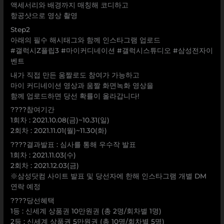
액세서리와 배경까지 매칭해 코디하고
항공샷으로 영상 촬영
Step2
아래의 필수 해시태그와 함께 인스타그램 업로드
#갤럭시Z플립3 #마이커디네이션 #갤럭시스튜디오 #삼성전자이
벤트
내가 직접 만든 움짤로도 참여가 가능하고
마이 커디네이션 영상과 움짤 화면녹화 영상을
함께 업로드하면 당선 확률이 올라갑니다!
????참여기간
1회차 : 2021.10.08(금)~10.31(일)
2회차 : 2021.11.01(월)~11.30(화)
????결과발표 : 심사를 통해 우수작 발표
1회차 : 2021.11.03(수)
2회차 : 2021.12.03(금)
※삼성닷컴 사이트 발표 및 당선자에 한해 인스타그램 개별 DM
연락 예정
????당선혜택
1등 : 신세계 상품권 10만원권 (총 2명/회차별 1명)
2등 : 신세계 상품권 5만원권 (총 10명/회차별 5명)