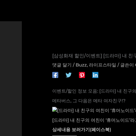
콘
텐
츠
로
건
너
뛰
기
[삼성화재 할인/이벤트] [드라마] 내 
댓글 달기
/
Buzz
,
라이프스타일
/ 글쓴이
이벤트/할인 정보 모음: [드라마] 내 친구
메타버스, 그 다음은 메타 여자친구!?
[드라마] 내 친구의 여친이 ‘휴머노이드’라
상세내용 보러가기(페이스북)