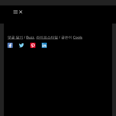
콘
여
이
이
웹
텐
기
름
메
사
츠
에
*
일
이
로
입
*
트
[서울 스토어 할인] 주말 특가ㅣ금토일 한정 특가 상품
건
력
~75% 단 72시간 동안만 주어지는 특별한 가격! 다양하게
너
하
준비했으니 놓치지 마세요 [주말 특가 추천…
뛰
세
댓글 달기
/
Buzz
,
라이프스타일
/ 글쓴이
Cools
기
요...
이벤트/할인 정보 모음: 주말 특가ㅣ금토
일 한정 특가 상품 ~75%
단 72시간 동안만 주어지는 특별한 가격!
다양하게 준비했으니 놓치지 마세요
[주말 특가 추천…
주말 특가ㅣ금토일 한정 특가 상품 ~75%
https://bit.ly/3KEPUAK
단 72시간 동안만 주어지는 특별한 가격!