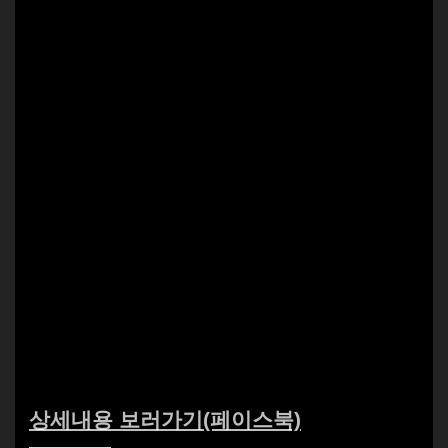
다양하게 준비했으니 놓치지 마세요 ????
[주말 특가 추천 상품]
– #에크릿 호안백 (3colors)
– #메리몽드 [1+1] 체리 하트 틴트
– #닥터마틴 1B99 오리지날 14홀 블랙 워커부츠
– #프리키쉬빌딩 LINDA SHORT SLEEVE CROP SHIRTS
(IVORY)
– #테일러스튜디오 [1+1] 비엘 후드티 (10color)
– #실른 Shirring 1/2 t-shirts (BLACK)
#주말특가 #가을코디 #핸드백 #핸드백추천 #틴트추천
#워커 #롱부츠 #후드 #시즌오프 #반팔티셔츠 #추천템
상세내용 보러가기(페이스북)