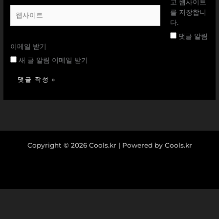
일
고 웹사이트
웹
*
를 저장합니
사
다.
이
댓글 알림
트
이메일 받기
새 글 알림 이메일 받기
Copyright © 2026 Cools.kr | Powered by Cools.kr