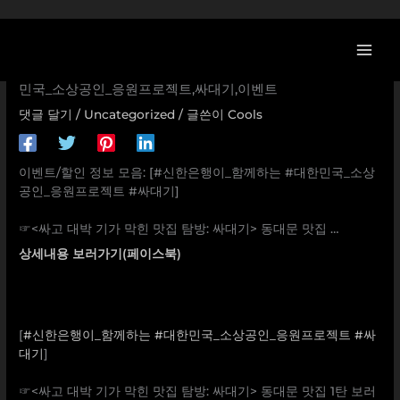
콘
[신한은행 할인/이벤트] [#신한은행이_함께하는 #대한민국_
텐
소상공인_응원프로젝트 #싸대기] ⠀ ☞<싸고 대박 기가 막힌
츠
맛집 탐방: 싸대기> 동대문 맛집 … 신한은행이_함께하는,대한
로
민국_소상공인_응원프로젝트,싸대기,이벤트
건
댓글 달기
/
Uncategorized
/ 글쓴이
Cools
너
뛰
기
이벤트/할인 정보 모음: [#신한은행이_함께하는 #대한민국_소상
공인_응원프로젝트 #싸대기]
⠀
☞<싸고 대박 기가 막힌 맛집 탐방: 싸대기> 동대문 맛집 …
상세내용 보러가기(페이스북)
[
#신한은행이_함께하는
#대한민국_소상공인_응원프로젝트
#싸
대기
]
⠀
☞<싸고 대박 기가 막힌 맛집 탐방: 싸대기> 동대문 맛집 1탄 보러