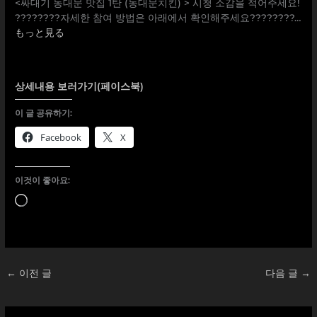
<싸대기 동대문 맛집 1탄 (동대문치킨) > 시청 소감을 적어주세요!
????????자세한 참여 방법은 아래에서 확인해주세요????????…
もっと見る
상세내용 보러가기(페이스북)
이 글 공유하기:
Facebook
X
이것이 좋아요:
로
드
중...
←
이전 글
다음 글
→