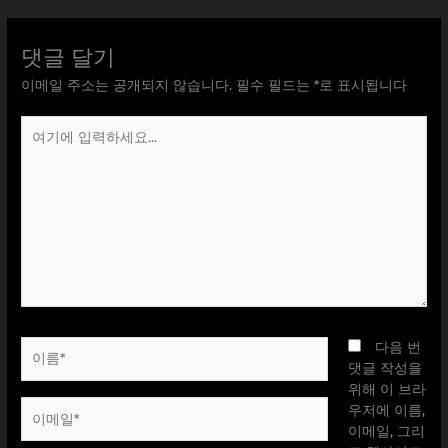
댓글 달기
이메일 주소는 공개되지 않습니다.
필수 필드는
*
로 표시됩니다
여
기
에
입
력
하
세
요...
이
다음 번
름
댓글 작성을
*
위해 이 브라
이
우저에 이름,
메
이메일, 그리