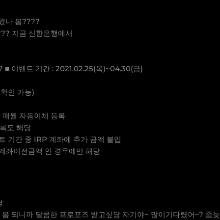
왔나 봄????
??? 지금 신한은행에서
벤트 기간 : 2021.02.25(목)~04.30(금)
확인 가능)
이상 매월 자동이체 등록
등록도 해당
트 기간 중 IRP 계좌에 추가 금액 불입
/ 계좌이전금액 인 경우에만 해당