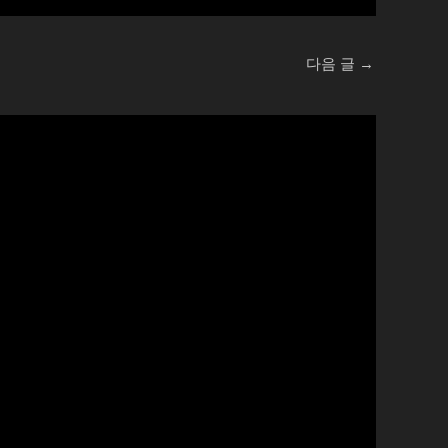
다음 글
→