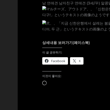
상세내용 보러가기(페이스북)
이 글 공유하기:
Facebook
X
이것이 좋아요:
로
드
중...