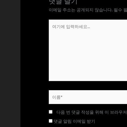
댓글 달기
이메일 주소는 공개되지 않습니다.
필수 
여
기
에
입
력
하
세
요...
이
름
*
다음 번 댓글 작성을 위해 이 브라우저
댓글 알림 이메일 받기