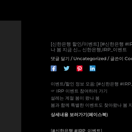
콘
텐
츠
로
건
너
[신한은행 할인/이벤트] [#신한은행 #
뛰
나 봄 지금 신… 신한은행,IRP_이벤트
기
댓글 달기
/
Uncategorized
/ 글쓴이
Co
이벤트/할인 정보 모음: [#신한은행 #IRP
☞ IRP 이벤트 참여하러 가기
설레는 계절 봄이 왔나 봄
봄과 함께 특별한 이벤트도 찾아왔나 봄 지
상세내용 보러가기(페이스북)
[
#신한은행
#IRP_이벤트
]