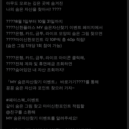
아무도 모르는 깊은 곳에 숨겨진
나의 숨은 자산을 찾아서! ????
⠀
????8월 1일부터 10월 31일까지
????신한플러스 MY 숨은자산찾기 이벤트 페이지에서
????은행, 카드, 금투, 라이프 모양의 숨은 그림 찾으면
????마이신한포인트 각 10P씩 총 40p 적립!
(숨은 그림 1개당 1회 참여 가능)
⠀
????은행, 카드, 금투, 라이프 아이콘 클릭해,
????전체 계좌 및 휴면예금 조회하면
????숨어있던 내 자산 조회까지!
⠀
『MY 숨은자산찾기 이벤트』 바로가기????를 통해
꽁꽁 숨은 자산과 포인트 찾으러 가자~
⠀
#페이스북_이벤트
같이 숨은 그림 찾고 마이신한포인트 적립할
@친구를 소환해
MY 숨은자산찾기 이벤트를 알려주세요!
⠀