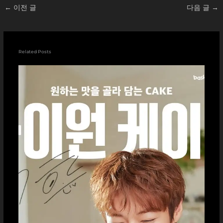
←
이전 글
다음 글
→
Related Posts