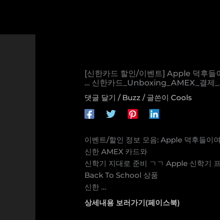
콘
텐
츠
로
건
너
[신한카드 할인/이벤트] Apple 덕후들이
뛰
… 신한카드_Unboxing_AMEX_결
기
댓글 달기
/
Buzz
/ 글쓴이
Cools
이벤트/할인 정보 모음: Apple 덕후들이
신한 AMEX 카드와
신학기 지대로 준비 ㄱㄱ Apple 신학기
Back To School 상품
신한 …
상세내용 보러가기(페이스북)