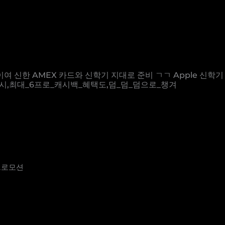
여 신한 AMEX 카드와 신학기 지대로 준비 ㄱㄱ Apple 신학기 프
제_시,최대_6프로_캐시백_혜택도,덤_덤_덤으로_챙겨
여
 프로모션