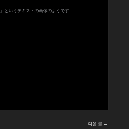
다음 글
→