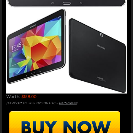
Worth:
$158.00
(as of Oct 07, 2021 20:35:16 UTC –
Particulars
)