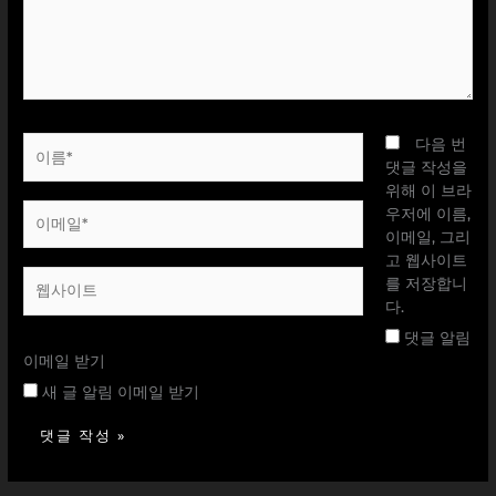
하
세
요...
이
다음 번
름
댓글 작성을
*
위해 이 브라
이
우저에 이름,
메
이메일, 그리
일
고 웹사이트
웹
*
를 저장합니
사
다.
이
댓글 알림
트
이메일 받기
새 글 알림 이메일 받기