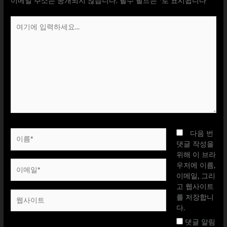
이메일 주소는 공개되지 않습니다.
필수 필드는
*
로 표시됩니다
여
기
에
입
력
하
세
요...
이
다음 번
름
댓글 작성을
*
위해 이 브라
이
우저에 이름,
메
이메일, 그리
일
고 웹사이트
웹
*
를 저장합니
사
다.
이
댓글 알림
트