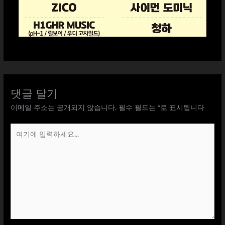
댓글 달기
이메일 주소는 공개되지 않습니다.
필수 필드는
*
로 표시됩니다
여
기
에
입
력
하
세
요...