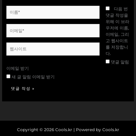
이
다음 번
름
댓글 작성을
*
위해 이 브라
이
우저에 이름,
메
이메일, 그리
일
고 웹사이트
웹
*
를 저장합니
사
다.
이
댓글 알림
트
이메일 받기
새 글 알림 이메일 받기
Copyright © 2026 Cools.kr | Powered by Cools.kr