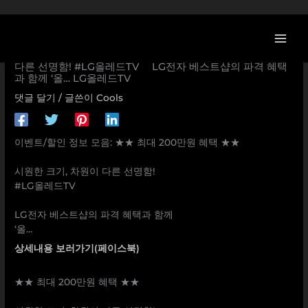
콘
텐
츠
[이벤트] ★★ 최대 200만원 혜택 ★★ ⠀ 시원한 크기, 차원이
로
다른 선명함! #LG올레드TV ⠀ LG전자 베스트샵의 파격 혜택
과 함께 ‘올… LG올레드TV
건
너
댓글 달기
/ 글쓴이
Cools
뛰
기
이벤트/할인 정보 모음: ★★ 최대 200만원 혜택 ★★
⠀
시원한 크기, 차원이 다른 선명함!
#LG올레드TV
⠀
LG전자 베스트샵의 파격 혜택과 함께
‘올…
상세내용 보러가기(페이스북)
★★ 최대 200만원 혜택 ★★
⠀