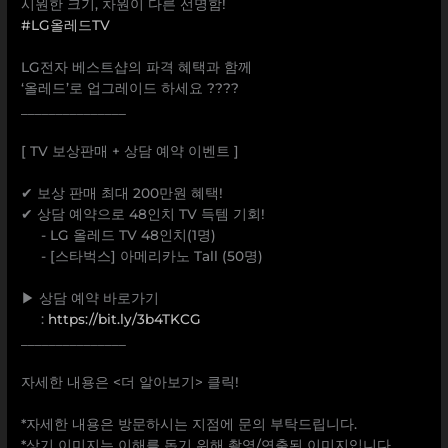
시원한 크기, 차원이 다른 선명함!
#LG올레드TV
⠀
LG전자 베스트샵의 파격 혜택과 함께
‘올레드’로 업그레이드 하세요 ????
_______________
⠀
[ TV 보상판매 + 상담 예약 이벤트 ]
⠀
✔ 보상 판매 최대 200만원 혜택!
✔ 상담 예약으로 48인치 TV 득템 기회!
⠀⠀- LG 올레드 TV 48인치(1명)
⠀⠀- [스타벅스] 아메리카노 Tall (50명)
⠀
▶ 상담 예약 바로가기
⠀⠀:
https://bit.ly/3b4TKCG
_______________
⠀
자세한 내용은 <더 알아보기> 클릭!
⠀
*자세한 내용은 방문하시는 지점에 문의 부탁드립니다.
*상기 이미지는 이해를 돕기 위해 촬영/연출된 이미지입니다.