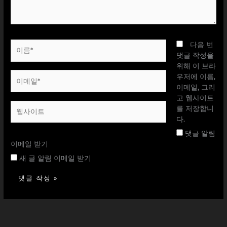
요...
이
다음 번
름
댓글 작성을
*
위해 이 브라
이
우저에 이름,
메
이메일, 그리
일
고 웹사이트
웹
*
를 저장합니
사
다.
이
댓글 알림
트
이메일 받기
새 글 알림 이메일 받기