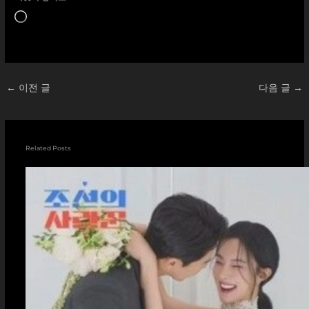
로
드
중...
←
이전 글
다음 글
→
Related Posts