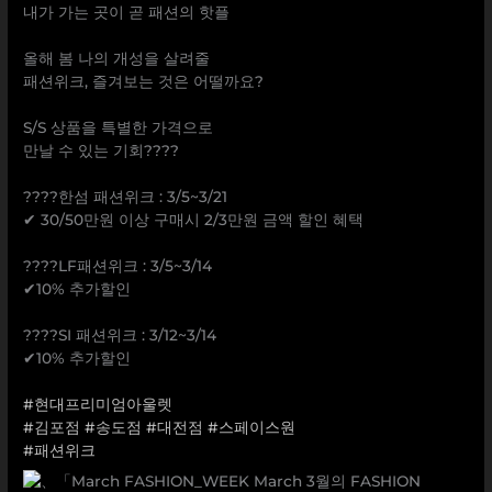
내가 가는 곳이 곧 패션의 핫플
올해 봄 나의 개성을 살려줄
패션위크, 즐겨보는 것은 어떨까요?
S/S 상품을 특별한 가격으로
만날 수 있는 기회????
????한섬 패션위크 : 3/5~3/21
✔ 30/50만원 이상 구매시 2/3만원 금액 할인 혜택
⠀
????LF패션위크 : 3/5~3/14
✔10% 추가할인
????SI 패션위크 : 3/12~3/14
✔10% 추가할인
#현대프리미엄아울렛
#김포점
#송도점
#대전점
#스페이스원
#패션위크