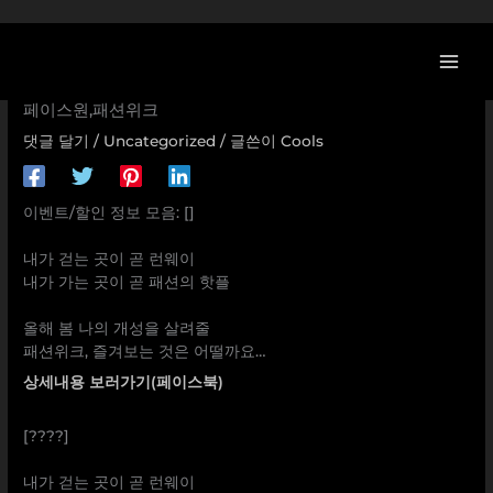
콘
[이벤트] [] 내가 걷는 곳이 곧 런웨이 내가 가는 곳이 곧 패
텐
션의 핫플 올해 봄 나의 개성을 살려줄 패션위크, 즐겨보는
츠
것은 어떨까요… 현대프리미엄아울렛,김포점,송도점,대전점,스
로
페이스원,패션위크
건
댓글 달기
/
Uncategorized
/ 글쓴이
Cools
너
뛰
기
이벤트/할인 정보 모음: []
내가 걷는 곳이 곧 런웨이
내가 가는 곳이 곧 패션의 핫플
올해 봄 나의 개성을 살려줄
패션위크, 즐겨보는 것은 어떨까요…
상세내용 보러가기(페이스북)
[????]
내가 걷는 곳이 곧 런웨이