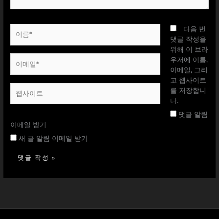
이
다음 번
름
댓글 작성을
*
위해 이 브라
이
우저에 이름,
메
이메일, 그리
일
고 웹사이트
웹
*
를 저장합니
사
다.
이
댓글 알림
트
이메일 받기
새 글 알림 이메일 받기