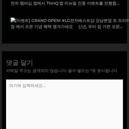
댓글 달기
이메일 주소는 공개되지 않습니다.
필수 필드는
*
로 표시됩니다
여
기
에
입
력
하
세
요...