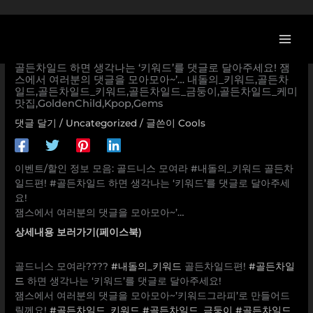
콘
텐
츠
[이벤트] 골드니스 모여라 #내돌의_키워드 골든차일드편! #
로
골든차일드 하면 생각나는 ‘키워드’를 댓글로 달아주세요! 잼
스에서 여러분의 댓글을 모아모아~’… 내돌의_키워드,골든차
건
일드,골든차일드_키워드,골든차일드_금둥이,골든차일드_케미
너
맛집,GoldenChild,Kpop,Gems
뛰
댓글 달기
/
Uncategorized
/ 글쓴이
Cools
기
이벤트/할인 정보 모음: 골드니스 모여라 #내돌의_키워드 골든차
일드편! #골든차일드 하면 생각나는 ‘키워드’를 댓글로 달아주세
요!
잼스에서 여러분의 댓글을 모아모아~’…
상세내용 보러가기(페이스북)
골드니스 모여라????
#내돌의_키워드
골든차일드편!
#골든차일
드
하면 생각나는 ‘키워드’를 댓글로 달아주세요!
잼스에서 여러분의 댓글을 모아모아~’키워드그라피’로 만들어드
릴께요!
#골든차일드_키워드
#골든차일드_금둥이
#골든차일드_