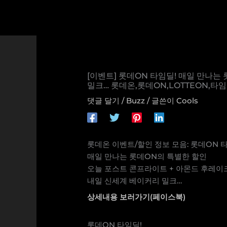
콘
텐
츠
로
건
너
[이벤트] 롯데ON 타임딜! 매일 만나는
뛰
밀크… 롯데온,롯데ON,LOTTEON,타
기
댓글 달기
/
Buzz
/ 글쓴이
Cools
롯데온 이벤트/할인 정보 모음: 롯데ON 
매일 만나는 롯데ON의 특별한 할인
오늘 포스트 콘프라이트 + 아몬드 후레이
내일 신세계 베이커리 밀크…
상세내용 보러가기(페이스북)
롯데ON 타임딜!