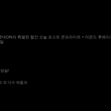
 롯데ON의 특별한 할인 오늘 포스트 콘프라이트 + 아몬드 후레
임딜
타임딜!
크 외 다수 제품과