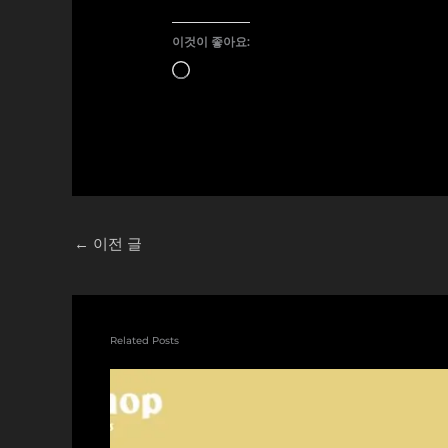
이것이 좋아요:
로
드
중...
←
이전 글
Related Posts