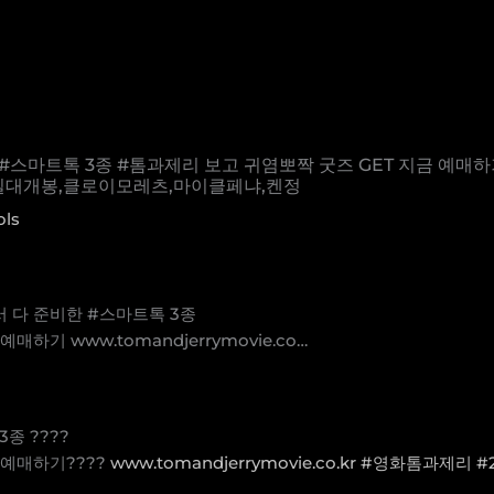
스마트톡 3종 #톰과제리 보고 귀염뽀짝 굿즈 GET 지금 예매하기 ww
일대개봉,클로이모레츠,마이클페냐,켄정
ols
서 다 준비한 #스마트톡 3종
하기 www.tomandjerrymovie.co…
3종 ????
 예매하기????
www.tomandjerrymovie.co.kr
#영화톰과제리
#