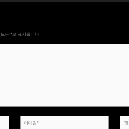
필드는
*
로 표시됩니다
이
웹
메
사