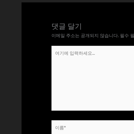
댓글 달기
이메일 주소는 공개되지 않습니다.
필수 
여
기
에
입
력
하
세
요...
이
름