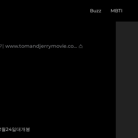
Buzz
MBTI
w.tomandjerrymovie.co… 스
2월24일대개봉