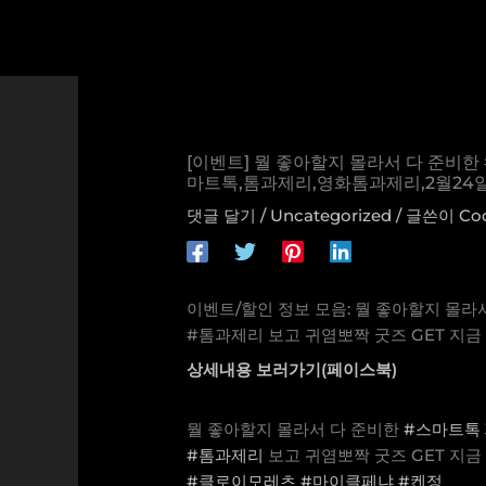
콘
텐
츠
로
건
너
[이벤트] 뭘 좋아할지 몰라서 다 준비한 #
뛰
마트톡,톰과제리,영화톰과제리,2월24
기
댓글 달기
/
Uncategorized
/ 글쓴이
Co
이벤트/할인 정보 모음: 뭘 좋아할지 몰라
#톰과제리 보고 귀염뽀짝 굿즈 GET 지금 예매
상세내용 보러가기(페이스북)
뭘 좋아할지 몰라서 다 준비한
#스마트톡
#톰과제리
보고 귀염뽀짝 굿즈 GET 지금
#클로이모레츠
#마이클페냐
#켄정