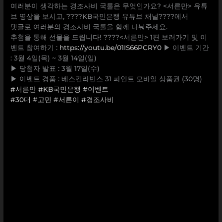
여러분이 생각하는 경조사비 국룰은 무엇인가요? <서른만> 유튜
브 영상을 보시고, ????KB국민은행 유튜브 채널????에서
댓글로 여러분의 경조사비 국룰을 함께 나눠주세요.
추첨을 통해 선물을 드립니다! ????<서른만> 1편 보러가기 및 이
벤트 참여하기 :
https://youtu.be/01IS66PCRY0
▶ 이벤트 기간
: 3월 4일(목) ~ 3월 14일(일)
▶ 당첨자 발표 : 3월 17일(수)
▶ 이벤트 경품 : 베스킨라빈스 31 파인트 모바일 상품권 (30명)
#서른만
#KB국민은행
#이벤트
#30대
#고민
#서른이
#경조사비